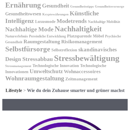
Ernährung
Gesundheit
Gesundheitsvorsorge
Gesundheitstipps
Künstliche
Gesundheitswesen
Kryptowährungen
Intelligenz
Modetrends
Luxusmode
Nachhaltige Mobilität
Nachhaltigkeit
Nachhaltige Mode
Platzsparende Möbel
Naturerlebnis
Persönliche Entwicklung
Psychische
Raumgestaltung
Risikomanagement
Gesundheit
Selbstfürsorge
skandinavisches
Selbstreflexion
Stressbewältigung
Design
Stressabbau
Technologische Innovation
Technologische
Stressmanagement
Umweltschutz
Wohnaccessoires
Innovationen
Wohnraumgestaltung
Zeitmanagement
Lifestyle
>
Wie du dein Zuhause smarter und grüner machst