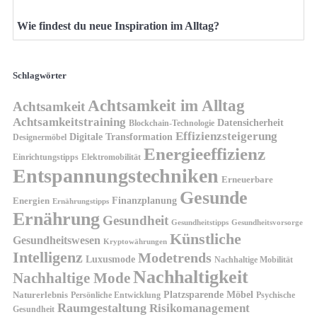
Wie findest du neue Inspiration im Alltag?
Schlagwörter
Achtsamkeit im Alltag
Achtsamkeit
Achtsamkeitstraining
Datensicherheit
Blockchain-Technologie
Effizienzsteigerung
Digitale Transformation
Designermöbel
Energieeffizienz
Einrichtungstipps
Elektromobilität
Entspannungstechniken
Erneuerbare
Gesunde
Finanzplanung
Energien
Ernährungstipps
Ernährung
Gesundheit
Gesundheitsvorsorge
Gesundheitstipps
Künstliche
Gesundheitswesen
Kryptowährungen
Intelligenz
Modetrends
Luxusmode
Nachhaltige Mobilität
Nachhaltigkeit
Nachhaltige Mode
Platzsparende Möbel
Naturerlebnis
Persönliche Entwicklung
Psychische
Raumgestaltung
Risikomanagement
Gesundheit