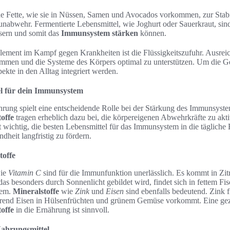
de Fette, wie sie in Nüssen, Samen und Avocados vorkommen, zur Stab
nabwehr. Fermentierte Lebensmittel, wie Joghurt oder Sauerkraut, sind
ssern und somit das
Immunsystem stärken
können.
lement im Kampf gegen Krankheiten ist die Flüssigkeitszufuhr. Ausreic
men und die Systeme des Körpers optimal zu unterstützen. Um die Ge
pekte in den Alltag integriert werden.
el für dein Immunsystem
ung spielt eine entscheidende Rolle bei der Stärkung des Immunsyste
offe
tragen erheblich dazu bei, die körpereigenen Abwehrkräfte zu akt
st wichtig, die besten Lebensmittel für das Immunsystem in die tägliche
dheit langfristig zu fördern.
toffe
ie
Vitamin C
sind für die Immunfunktion unerlässlich. Es kommt in Zit
 das besonders durch Sonnenlicht gebildet wird, findet sich in fettem Fi
tem.
Mineralstoffe
wie
Zink
und
Eisen
sind ebenfalls bedeutend. Zink 
end Eisen in Hülsenfrüchten und grünem Gemüse vorkommt. Eine gezie
offe
in die Ernährung ist sinnvoll.
Nahrungsmittel