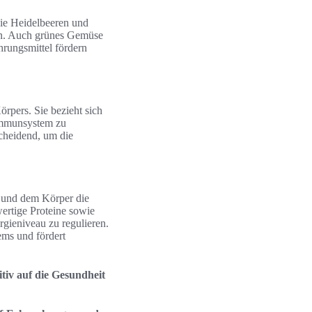
ie Heidelbeeren und
eren. Auch grünes Gemüse
rungsmittel fördern
örpers. Sie bezieht sich
Immunsystem zu
cheidend, um die
d und dem Körper die
ertige Proteine sowie
rgieniveau zu regulieren.
ems und fördert
tiv auf die Gesundheit