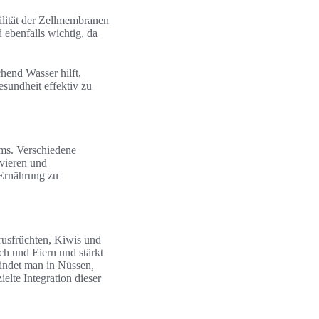
ilität der Zellmembranen
 ebenfalls wichtig, da
hend Wasser hilft,
sundheit effektiv zu
ms. Verschiedene
ivieren und
 Ernährung zu
rusfrüchten, Kiwis und
sch und Eiern und stärkt
findet man in Nüssen,
lte Integration dieser