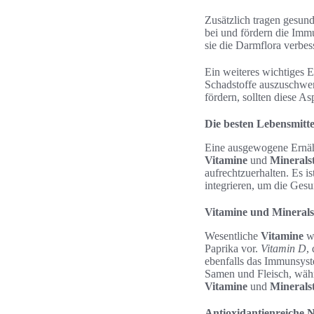
Zusätzlich tragen gesun
bei und fördern die Immu
sie die Darmflora verbe
Ein weiteres wichtiges E
Schadstoffe auszuschwem
fördern, sollten diese As
Die besten Lebensmitt
Eine ausgewogene Ernähr
Vitamine
und
Mineralst
aufrechtzuerhalten. Es i
integrieren, um die Gesun
Vitamine und Minerals
Wesentliche
Vitamine
w
Paprika vor.
Vitamin D
,
ebenfalls das Immunsys
Samen und Fleisch, währ
Vitamine
und
Mineralst
Antioxidantienreiche 