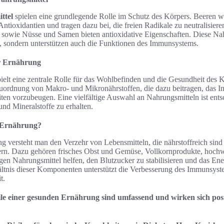
ttel
spielen eine grundlegende Rolle im Schutz des Körpers. Beeren w
Antioxidantien und tragen dazu bei, die freien Radikale zu neutralisi
 sowie Nüsse und Samen bieten antioxidative Eigenschaften. Diese Nah
t, sondern unterstützen auch die Funktionen des Immunsystems.
er Ernährung
ielt eine zentrale Rolle für das Wohlbefinden und die Gesundheit des K
uordnung von Makro- und Mikronährstoffen, die dazu beitragen, das 
ten vorzubeugen. Eine vielfältige Auswahl an Nahrungsmitteln ist ents
und Mineralstoffe zu erhalten.
 Ernährung?
g versteht man den Verzehr von Lebensmitteln, die nährstoffreich sin
ern. Dazu gehören frisches Obst und Gemüse, Vollkornprodukte, hochw
igen Nahrungsmittel helfen, den Blutzucker zu stabilisieren und das Ene
tnis dieser Komponenten unterstützt die Verbesserung des Immunsyst
t.
eile einer gesunden Ernährung sind umfassend und wirken sich posi