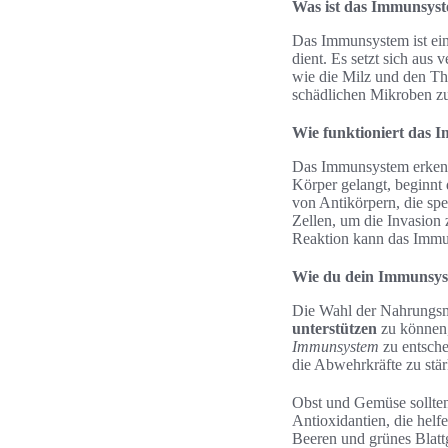
Was ist das Immunsys
Das Immunsystem ist ei
dient. Es setzt sich au
wie die Milz und den T
schädlichen Mikroben zu
Wie funktioniert das
Das Immunsystem erkennt
Körper gelangt, beginnt
von Antikörpern, die sp
Zellen, um die Invasion
Reaktion kann das Immun
Wie du dein Immunsys
Die Wahl der Nahrungsm
unterstützen
zu können,
Immunsystem
zu entsche
die Abwehrkräfte zu stär
Obst und Gemüse sollten 
Antioxidantien, die helf
Beeren und grünes Blatt