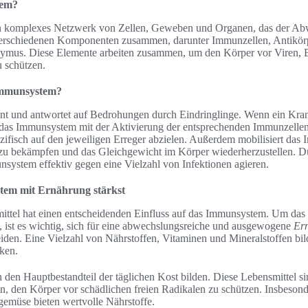
tem?
n komplexes Netzwerk von Zellen, Geweben und Organen, das der Ab
s verschiedenen Komponenten zusammen, darunter Immunzellen, Antikör
hymus. Diese Elemente arbeiten zusammen, um den Körper vor Viren, 
 schützen.
 Immunsystem?
 und antwortet auf Bedrohungen durch Eindringlinge. Wenn ein Krank
 das Immunsystem mit der Aktivierung der entsprechenden Immunzellen.
ezifisch auf den jeweiligen Erreger abzielen. Außerdem mobilisiert da
 zu bekämpfen und das Gleichgewicht im Körper wiederherzustellen. 
system effektiv gegen eine Vielzahl von Infektionen agieren.
tem mit Ernährung stärkst
ittel hat einen entscheidenden Einfluss auf das Immunsystem. Um das
 ist es wichtig, sich für eine abwechslungsreiche und ausgewogene
Ern
iden. Eine Vielzahl von Nährstoffen, Vitaminen und Mineralstoffen bi
ken.
den Hauptbestandteil der täglichen Kost bilden. Diese Lebensmittel si
en, den Körper vor schädlichen freien Radikalen zu schützen. Insbesond
gemüse bieten wertvolle Nährstoffe.