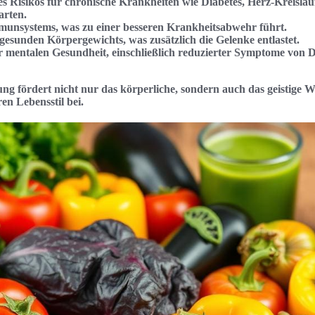
s Risikos für chronische Krankheiten wie Diabetes, Herz-Kreisl
arten.
munsystems, was zu einer besseren Krankheitsabwehr führt.
gesunden Körpergewichts, was zusätzlich die Gelenke entlastet.
 mentalen Gesundheit, einschließlich reduzierter Symptome von 
g fördert nicht nur das körperliche, sondern auch das geistige 
ren Lebensstil bei.