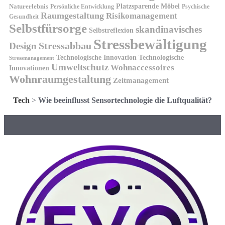
Platzsparende Möbel
Naturerlebnis
Persönliche Entwicklung
Psychische
Raumgestaltung
Risikomanagement
Gesundheit
Selbstfürsorge
skandinavisches
Selbstreflexion
Stressbewältigung
Design
Stressabbau
Technologische Innovation
Technologische
Stressmanagement
Umweltschutz
Wohnaccessoires
Innovationen
Wohnraumgestaltung
Zeitmanagement
Tech
>
Wie beeinflusst Sensortechnologie die Luftqualität?