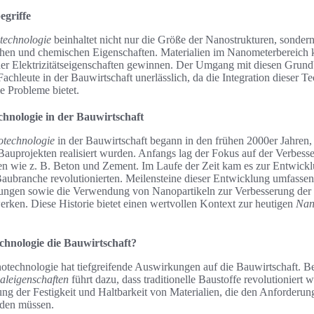
egriffe
technologie
beinhaltet nicht nur die Größe der Nanostrukturen, sonder
schen und chemischen Eigenschaften. Materialien im Nanometerbereich 
oder Elektrizitätseigenschaften gewinnen. Der Umgang mit diesen Grund
Fachleute in der Bauwirtschaft unerlässlich, da die Integration dieser T
le Probleme bietet.
hnologie in der Bauwirtschaft
otechnologie
in der Bauwirtschaft begann in den frühen 2000er Jahren
Bauprojekten realisiert wurden. Anfangs lag der Fokus auf der Verbess
ien wie z. B. Beton und Zement. Im Laufe der Zeit kam es zur Entwickl
Baubranche revolutionierten. Meilensteine dieser Entwicklung umfasse
tungen sowie die Verwendung von Nanopartikeln zur Verbesserung 
rken. Diese Historie bietet einen wertvollen Kontext zur heutigen
Nan
chnologie die Bauwirtschaft?
technologie hat tiefgreifende Auswirkungen auf die Bauwirtschaft. B
aleigenschaften
führt dazu, dass traditionelle Baustoffe revolutioniert 
ng der Festigkeit und Haltbarkeit von Materialien, die den Anforderu
rden müssen.