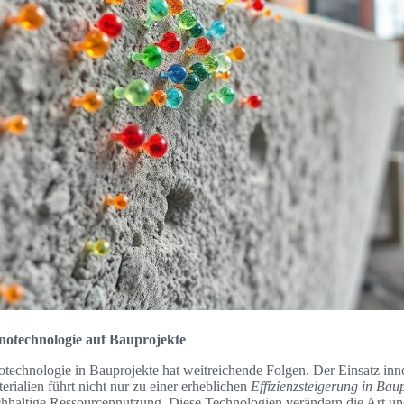
otechnologie auf Bauprojekte
otechnologie in Bauprojekte hat weitreichende Folgen. Der Einsatz inn
rialien führt nicht nur zu einer erheblichen
Effizienzsteigerung in Bau
chhaltige Ressourcennutzung. Diese Technologien verändern die Art u