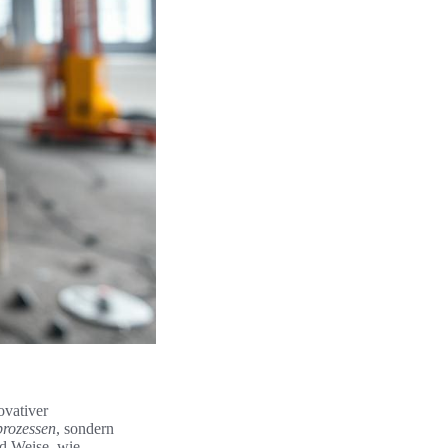
ovativer
prozessen
, sondern
nd Weise, wie