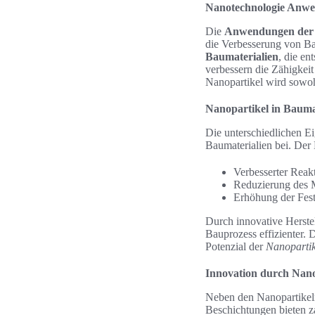
Nanotechnologie Anw
Die
Anwendungen der 
die Verbesserung von Ba
Baumaterialien
, die en
verbessern die Zähigkei
Nanopartikel wird sowohl
Nanopartikel in Bauma
Die unterschiedlichen E
Baumaterialien bei. Der 
Verbesserter Reakt
Reduzierung des M
Erhöhung der Fest
Durch innovative Herste
Bauprozess effizienter. 
Potenzial der
Nanopartik
Innovation durch Nano
Neben den Nanopartike
Beschichtungen bieten za