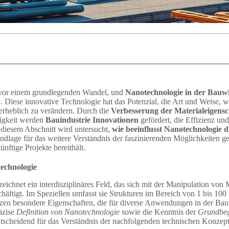
t vor einem grundlegenden Wandel, und
Nanotechnologie in der Bauwi
e. Diese innovative Technologie hat das Potenzial, die Art und Weise,
 erheblich zu verändern. Durch die
Verbesserung der Materialeigensc
igkeit werden
Bauindustrie Innovationen
gefördert, die Effizienz un
 diesem Abschnitt wird untersucht,
wie beeinflusst Nanotechnologie 
dlage für das weitere Verständnis der faszinierenden Möglichkeiten ge
nftige Projekte bereithält.
technologie
ichnet ein interdisziplinäres Feld, das sich mit der Manipulation von 
häftigt. Im Speziellen umfasst sie Strukturen im Bereich von 1 bis 10
tzen besondere Eigenschaften, die für diverse Anwendungen in der Bau
äzise
Definition von Nanotechnologie
sowie die Kenntnis der
Grundbegr
tscheidend für das Verständnis der nachfolgenden technischen Konzept