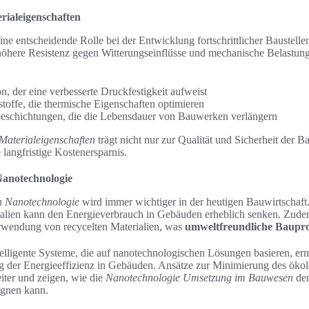
rialeigenschaften
ine entscheidende Rolle bei der Entwicklung fortschrittlicher Baustelle
höhere Resistenz gegen Witterungseinflüsse und mechanische Belastunge
, der eine verbesserte Druckfestigkeit aufweist
offe, die thermische Eigenschaften optimieren
eschichtungen, die die Lebensdauer von Bauwerken verlängern
Materialeigenschaften
trägt nicht nur zur Qualität und Sicherheit der B
 langfristige Kostenersparnis.
Nanotechnologie
h Nanotechnologie
wird immer wichtiger in der heutigen Bauwirtscha
rialien kann den Energieverbrauch in Gebäuden erheblich senken. Zudem
rwendung von recycelten Materialien, was
umweltfreundliche Baupro
telligente Systeme, die auf nanotechnologischen Lösungen basieren, er
ng der Energieeffizienz in Gebäuden. Ansätze zur Minimierung des ök
eiter und zeigen, wie die
Nanotechnologie Umsetzung im Bauwesen
den
gnen kann.