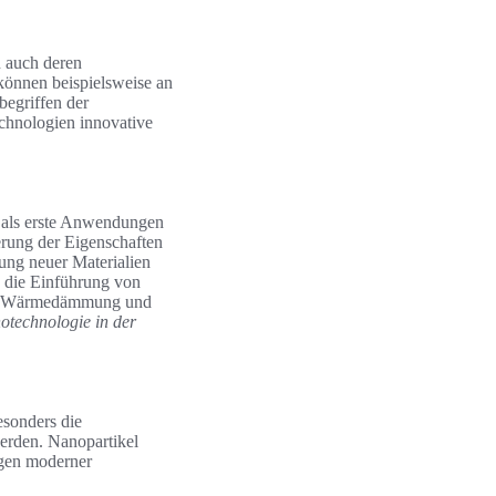
n auch deren
können beispielsweise an
begriffen der
echnologien innovative
, als erste Anwendungen
erung der Eigenschaften
ung neuer Materialien
n die Einführung von
der Wärmedämmung und
otechnologie in der
esonders die
werden. Nanopartikel
ngen moderner