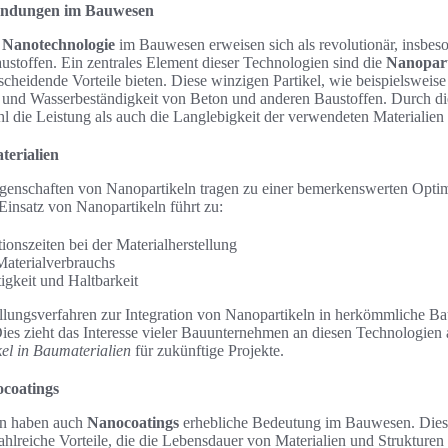
endungen im Bauwesen
Nanotechnologie
im Bauwesen erweisen sich als revolutionär, insbes
ustoffen. Ein zentrales Element dieser Technologien sind die
Nanopart
tscheidende Vorteile bieten. Diese winzigen Partikel, wie beispielsweise
t und Wasserbeständigkeit von Beton und anderen Baustoffen. Durch die
 die Leistung als auch die Langlebigkeit der verwendeten Materialien s
terialien
igenschaften von Nanopartikeln tragen zu einer bemerkenswerten Opti
Einsatz von Nanopartikeln führt zu:
ionszeiten bei der Materialherstellung
aterialverbrauchs
igkeit und Haltbarkeit
llungsverfahren zur Integration von Nanopartikeln in herkömmliche Ba
Dies zieht das Interesse vieler Bauunternehmen an diesen Technologien 
el in Baumaterialien
für zukünftige Projekte.
coatings
ln haben auch
Nanocoatings
erhebliche Bedeutung im Bauwesen. Diese
hlreiche Vorteile, die die Lebensdauer von Materialien und Strukturen