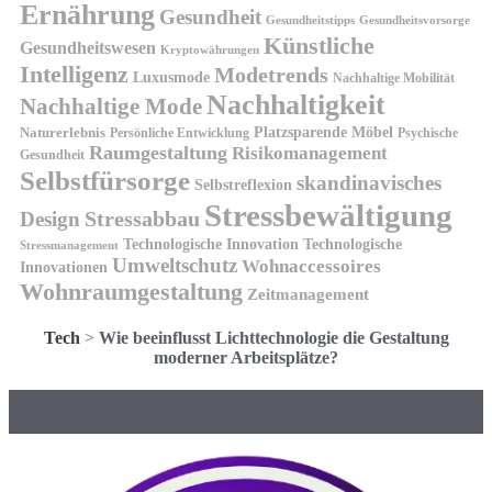
Ernährung
Gesundheit
Gesundheitsvorsorge
Gesundheitstipps
Künstliche
Gesundheitswesen
Kryptowährungen
Intelligenz
Modetrends
Luxusmode
Nachhaltige Mobilität
Nachhaltigkeit
Nachhaltige Mode
Platzsparende Möbel
Naturerlebnis
Persönliche Entwicklung
Psychische
Raumgestaltung
Risikomanagement
Gesundheit
Selbstfürsorge
skandinavisches
Selbstreflexion
Stressbewältigung
Design
Stressabbau
Technologische Innovation
Technologische
Stressmanagement
Umweltschutz
Wohnaccessoires
Innovationen
Wohnraumgestaltung
Zeitmanagement
Tech
>
Wie beeinflusst Lichttechnologie die Gestaltung
moderner Arbeitsplätze?