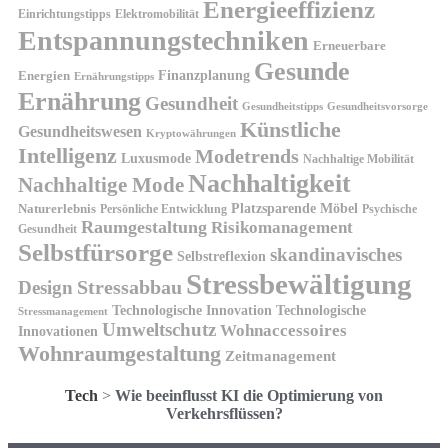
Energieeffizienz
Einrichtungstipps
Elektromobilität
Entspannungstechniken
Erneuerbare
Gesunde
Finanzplanung
Energien
Ernährungstipps
Ernährung
Gesundheit
Gesundheitsvorsorge
Gesundheitstipps
Künstliche
Gesundheitswesen
Kryptowährungen
Intelligenz
Modetrends
Luxusmode
Nachhaltige Mobilität
Nachhaltigkeit
Nachhaltige Mode
Platzsparende Möbel
Naturerlebnis
Persönliche Entwicklung
Psychische
Raumgestaltung
Risikomanagement
Gesundheit
Selbstfürsorge
skandinavisches
Selbstreflexion
Stressbewältigung
Design
Stressabbau
Technologische Innovation
Technologische
Stressmanagement
Umweltschutz
Wohnaccessoires
Innovationen
Wohnraumgestaltung
Zeitmanagement
Tech
>
Wie beeinflusst KI die Optimierung von
Verkehrsflüssen?