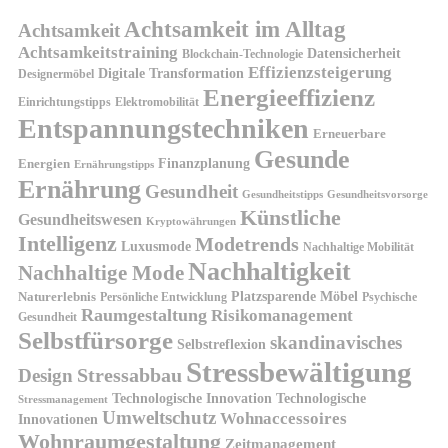
Achtsamkeit im Alltag
Achtsamkeit
Achtsamkeitstraining
Datensicherheit
Blockchain-Technologie
Effizienzsteigerung
Digitale Transformation
Designermöbel
Energieeffizienz
Einrichtungstipps
Elektromobilität
Entspannungstechniken
Erneuerbare
Gesunde
Finanzplanung
Energien
Ernährungstipps
Ernährung
Gesundheit
Gesundheitsvorsorge
Gesundheitstipps
Künstliche
Gesundheitswesen
Kryptowährungen
Intelligenz
Modetrends
Luxusmode
Nachhaltige Mobilität
Nachhaltigkeit
Nachhaltige Mode
Platzsparende Möbel
Naturerlebnis
Persönliche Entwicklung
Psychische
Raumgestaltung
Risikomanagement
Gesundheit
Selbstfürsorge
skandinavisches
Selbstreflexion
Stressbewältigung
Design
Stressabbau
Technologische Innovation
Technologische
Stressmanagement
Umweltschutz
Wohnaccessoires
Innovationen
Wohnraumgestaltung
Zeitmanagement