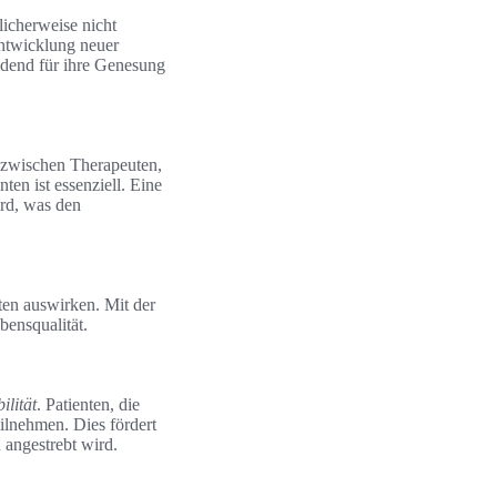
licherweise nicht
Entwicklung neuer
eidend für ihre Genesung
n zwischen Therapeuten,
en ist essenziell. Eine
ird, was den
nten auswirken. Mit der
ensqualität.
ilität
. Patienten, die
ilnehmen. Dies fördert
 angestrebt wird.