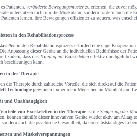
 es Patienten,
veränderte Bewegungsmuster
zu erlernen, die zuvor mög
räte unterstützen nicht nur die Muskulatur, sondern fördern auch die 
 Patienten lernen, ihre Bewegungen effizienter zu steuern, was entsch
letten in den Rehabilitationsprozess
keletten
in den Rehabilitationsprozess erfordert eine enge Kooperatio
ie Anpassung dieser Geräte an die individuellen Bedürfnisse der Patient
hert zudem, dass das
Training mit Exoskeletten
effektiv durchgeführt w
ch beschleunigen kann.
ten in der Therapie
en die Therapie durch zahlreiche Vorteile, die sich direkt auf die Patie
ett Technologie
gewinnen immer mehr Menschen an Mobilität und Leb
tät und Unabhängigkeit
Vorteile von Exoskeletten in der Therapie
ist die
Steigerung der Mob
n, können mithilfe dieser innovativen Geräte wieder aktiv am Alltag te
e, sondern auch die psychische Gesundheit, da ein selbstständiges Leben
merzen und Muskelverspannungen