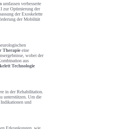
n
umfassen verbesserte
KI zur Optimierung der
passung der Exoskelette
Förderung der Mobilität
 neurologischen
er Therapie
eine
onsergebnisse, wobei der
 Kombination aus
kelett Technologie
 in der Rehabilitation.
zu unterstützen. Um die
 Indikationen und
chen Erkrankungen, wie