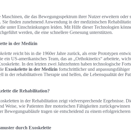
re Maschinen, die das Bewegungsspektrum ihrer Nutzer erweitern oder s
n. Sie finden zunehmend Anwendung in der medizinischen Rehabilitatio
 die unter Einschränkungen leiden. Mit Hilfe dieser Technologien könne
eführt werden, die eine schnellere Genesung unterstützen.
ette in der Medizin
kelette
reicht bis in die 1960er Jahre zurück, als erste Prototypen entw
ie ein US-amerikanisches Team, das an „Orthokinetics“ arbeitete, wich
skelette. In den letzten zwei Jahrzehnten haben technologische Forts
die
Exoskelette in der Medizin
fortschrittlicher und anpassungsfähige
ell in der rehabilitativen Therapie und helfen, die Lebensqualität der Pat
elette die Rehabilitation?
keletten in der Rehabilitation zeigt vielversprechende Ergebnisse. Di
 und Weise, wie Patienten ihre motorischen Fähigkeiten zurückgewinne
er Bewegungsabläufe tragen sie entscheidend zu einem erfolgreicheren
muster durch Exoskelette