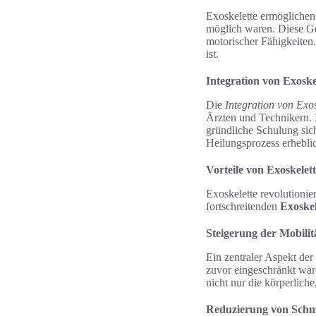
Exoskelette ermöglichen
möglich waren. Diese Ge
motorischer Fähigkeiten.
ist.
Integration von Exoske
Die
Integration von Exos
Ärzten und Technikern. D
gründliche Schulung sic
Heilungsprozess erhebli
Vorteile von Exoskelet
Exoskelette revolutionier
fortschreitenden
Exoskel
Steigerung der Mobili
Ein zentraler Aspekt der
zuvor eingeschränkt ware
nicht nur die körperlich
Reduzierung von Sch