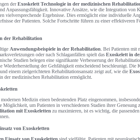
ungen der
Exoskelett Technologie in der medizinischen Rehabilitatio
und Anpassungsfähigkeit. Innovative Ansätze, wie die Integration von 
n vielversprechende Ergebnisse. Dies ermöglicht eine individuelle An
rfnisse der Patienten. Solche Fortschritte führen zu einer effektiveren 
n der Rehabilitation
ltige
Anwendungsbeispiele in der Rehabilitation
. Bei Patienten mit
ksverletzungen oder nach Schlaganfällen spielt das
Exoskelett in d
nische Studien belegen eine signifikante Verbesserung der Rehabilitati
die Wiederherstellung der Gehfähigkeit entscheidend beschleunigt. Die
nd einem zielgerichteten Rehabilitationsansatz zeigt auf, wie die
Exos
 in der medizinischen Rehabilitation ermöglicht.
skeletten
r modernen Medizin einen bedeutenden Platz eingenommen, insbesondere
ve Möglichkeit, um Patienten in verschiedenen Stadien ihrer Genesung 
itation mit Exoskeletten
zu maximieren, ist es wichtig, die passenden
nnen.
insatz von Exoskeletten
en Einsatz von Exoskeletten
sind vielfältig. Patienten mit neurologis