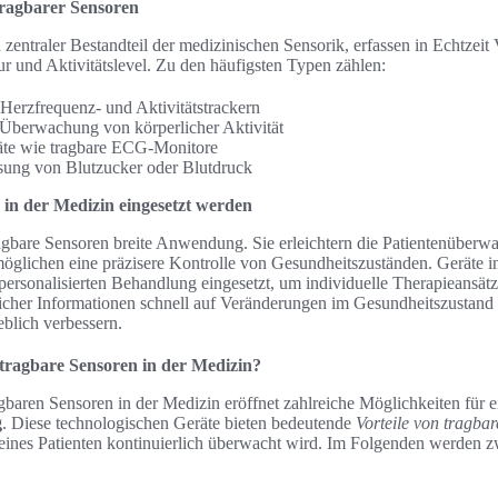
tragbarer Sensoren
n zentraler Bestandteil der medizinischen Sensorik, erfassen in Echtzeit
r und Aktivitätslevel. Zu den häufigsten Typen zählen:
Herzfrequenz- und Aktivitätstrackern
 Überwachung von körperlicher Aktivität
äte wie tragbare ECG-Monitore
sung von Blutzucker oder Blutdruck
 in der Medizin eingesetzt werden
ragbare Sensoren breite Anwendung. Sie erleichtern die Patientenüberw
glichen eine präzisere Kontrolle von Gesundheitszuständen. Geräte i
personalisierten Behandlung eingesetzt, um individuelle Therapieansät
icher Informationen schnell auf Veränderungen im Gesundheitszustand 
blich verbessern.
 tragbare Sensoren in der Medizin?
aren Sensoren in der Medizin eröffnet zahlreiche Möglichkeiten für ei
g
. Diese technologischen Geräte bieten bedeutende
Vorteile von tragba
eines Patienten kontinuierlich überwacht wird. Im Folgenden werden z