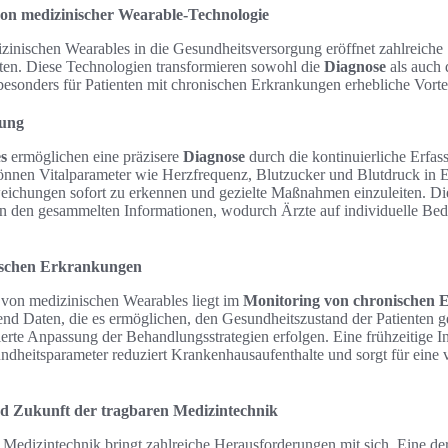
von medizinischer Wearable-Technologie
izinischen Wearables in die Gesundheitsversorgung eröffnet zahlreiche
n. Diese Technologien transformieren sowohl die
Diagnose
als auch
esonders für Patienten mit chronischen Erkrankungen erhebliche Vortei
lung
s
ermöglichen eine präzisere
Diagnose
durch die kontinuierliche Erfas
önnen Vitalparameter wie Herzfrequenz, Blutzucker und Blutdruck in 
weichungen sofort zu erkennen und gezielte Maßnahmen einzuleiten. Die
on den gesammelten Informationen, wodurch Ärzte auf individuelle Bedü
ischen Erkrankungen
 von medizinischen Wearables liegt im
Monitoring von chronischen
end Daten, die es ermöglichen, den Gesundheitszustand der Patienten g
rte Anpassung der Behandlungsstrategien erfolgen. Eine frühzeitige In
dheitsparameter reduziert Krankenhausaufenthalte und sorgt für eine v
d Zukunft der tragbaren Medizintechnik
r Medizintechnik bringt zahlreiche Herausforderungen mit sich. Eine de