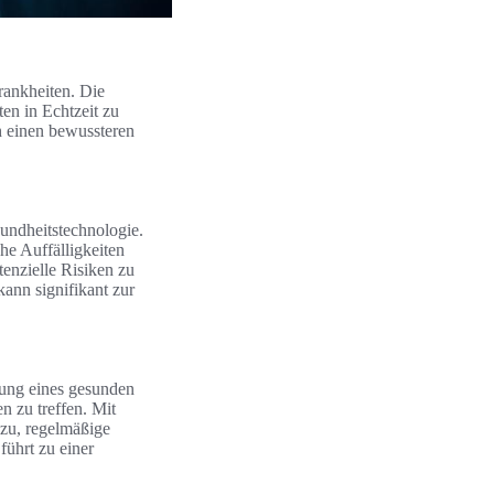
rankheiten. Die
en in Echtzeit zu
h einen bewussteren
sundheitstechnologie.
he Auffälligkeiten
enzielle Risiken zu
ann signifikant zur
rung eines gesunden
n zu treffen. Mit
azu, regelmäßige
ührt zu einer