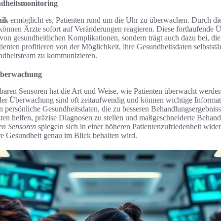
ndheitsmonitoring
nik
ermöglicht es, Patienten rund um die Uhr zu überwachen. Durch di
t können Ärzte sofort auf Veränderungen reagieren. Diese fortlaufende
 von gesundheitlichen Komplikationen, sondern trägt auch dazu bei, die
atienten profitieren von der Möglichkeit, ihre Gesundheitsdaten selbstst
undheitsteam zu kommunizieren.
nüberwachung
aren Sensoren hat die Art und Weise, wie Patienten überwacht werden,
der Überwachung sind oft zeitaufwendig und können wichtige Informat
rn persönliche Gesundheitsdaten, die zu besseren Behandlungsergebnis
zten helfen, präzise Diagnosen zu stellen und maßgeschneiderte Behandl
ren Sensoren
spiegeln sich in einer höheren Patientenzufriedenheit wider
re Gesundheit genau im Blick behalten wird.