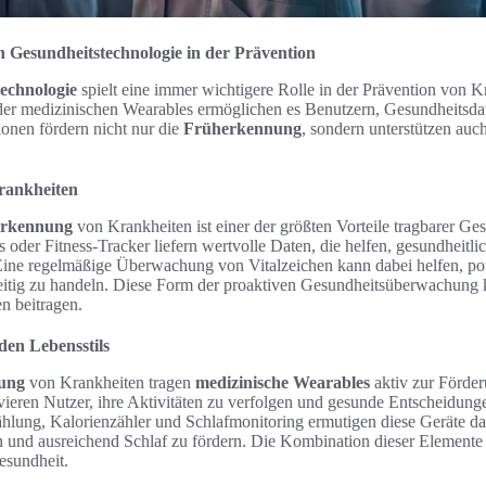
n Gesundheitstechnologie in der Prävention
echnologie
spielt eine immer wichtigere Rolle in der Prävention von K
 der medizinischen Wearables ermöglichen es Benutzern, Gesundheitsdat
ionen fördern nicht nur die
Früherkennung
, sondern unterstützen auc
rankheiten
rkennung
von Krankheiten ist einer der größten Vorteile tragbarer Ge
oder Fitness-Tracker liefern wertvolle Daten, die helfen, gesundheitlic
 Eine regelmäßige Überwachung von Vitalzeichen kann dabei helfen, pot
zeitig zu handeln. Diese Form der proaktiven Gesundheitsüberwachung k
n beitragen.
den Lebensstils
ung
von Krankheiten tragen
medizinische Wearables
aktiv zur Förde
ivieren Nutzer, ihre Aktivitäten zu verfolgen und gesunde Entscheidunge
ählung, Kalorienzähler und Schlafmonitoring ermutigen diese Geräte d
 und ausreichend Schlaf zu fördern. Die Kombination dieser Elemente f
esundheit.