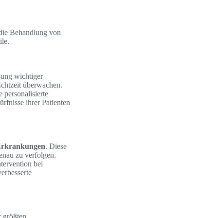
 die Behandlung von
le.
sung wichtiger
Echtzeit überwachen.
 personalisierte
rfnisse ihrer Patienten
 Erkrankungen
. Diese
enau zu verfolgen.
tervention bei
erbesserte
r größten