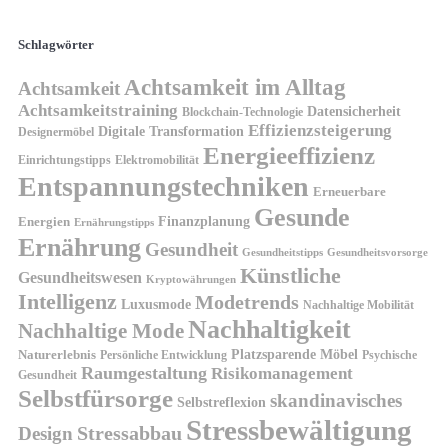
Schlagwörter
Achtsamkeit im Alltag
Achtsamkeit
Achtsamkeitstraining
Datensicherheit
Blockchain-Technologie
Effizienzsteigerung
Digitale Transformation
Designermöbel
Energieeffizienz
Einrichtungstipps
Elektromobilität
Entspannungstechniken
Erneuerbare
Gesunde
Finanzplanung
Energien
Ernährungstipps
Ernährung
Gesundheit
Gesundheitsvorsorge
Gesundheitstipps
Künstliche
Gesundheitswesen
Kryptowährungen
Intelligenz
Modetrends
Luxusmode
Nachhaltige Mobilität
Nachhaltigkeit
Nachhaltige Mode
Platzsparende Möbel
Naturerlebnis
Persönliche Entwicklung
Psychische
Raumgestaltung
Risikomanagement
Gesundheit
Selbstfürsorge
skandinavisches
Selbstreflexion
Stressbewältigung
Design
Stressabbau