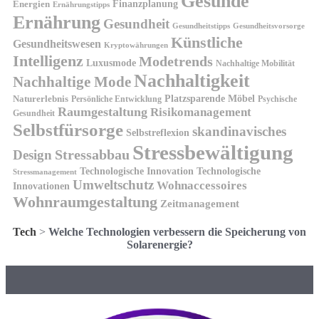
Gesunde
Finanzplanung
Energien
Ernährungstipps
Ernährung
Gesundheit
Gesundheitsvorsorge
Gesundheitstipps
Künstliche
Gesundheitswesen
Kryptowährungen
Intelligenz
Modetrends
Luxusmode
Nachhaltige Mobilität
Nachhaltigkeit
Nachhaltige Mode
Platzsparende Möbel
Naturerlebnis
Persönliche Entwicklung
Psychische
Raumgestaltung
Risikomanagement
Gesundheit
Selbstfürsorge
skandinavisches
Selbstreflexion
Stressbewältigung
Design
Stressabbau
Technologische Innovation
Technologische
Stressmanagement
Umweltschutz
Wohnaccessoires
Innovationen
Wohnraumgestaltung
Zeitmanagement
Tech
>
Welche Technologien verbessern die Speicherung von
Solarenergie?