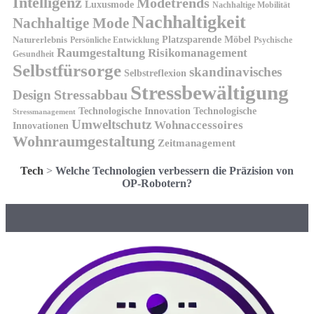
Intelligenz
Modetrends
Luxusmode
Nachhaltige Mobilität
Nachhaltigkeit
Nachhaltige Mode
Platzsparende Möbel
Naturerlebnis
Persönliche Entwicklung
Psychische
Raumgestaltung
Risikomanagement
Gesundheit
Selbstfürsorge
skandinavisches
Selbstreflexion
Stressbewältigung
Design
Stressabbau
Technologische Innovation
Technologische
Stressmanagement
Umweltschutz
Wohnaccessoires
Innovationen
Wohnraumgestaltung
Zeitmanagement
Tech
>
Welche Technologien verbessern die Präzision von
OP-Robotern?