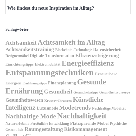
Wie findest du neue Inspiration im Alltag?
Schlagwörter
Achtsamkeit im Alltag
Achtsamkeit
Achtsamkeitstraining
Datensicherheit
Blockchain-Technologie
Effizienzsteigerung
Digitale Transformation
Designermöbel
Energieeffizienz
Einrichtungstipps
Elektromobilität
Entspannungstechniken
Erneuerbare
Gesunde
Finanzplanung
Energien
Ernährungstipps
Ernährung
Gesundheit
Gesundheitsvorsorge
Gesundheitstipps
Künstliche
Gesundheitswesen
Kryptowährungen
Intelligenz
Modetrends
Luxusmode
Nachhaltige Mobilität
Nachhaltigkeit
Nachhaltige Mode
Platzsparende Möbel
Naturerlebnis
Persönliche Entwicklung
Psychische
Raumgestaltung
Risikomanagement
Gesundheit