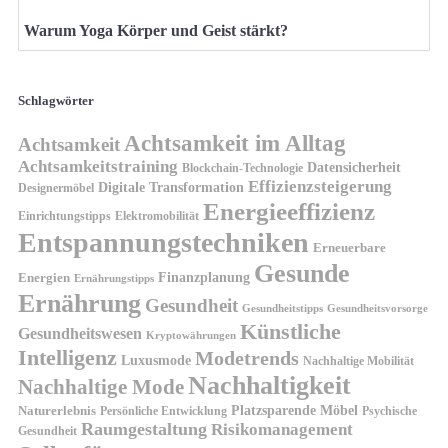
Warum Yoga Körper und Geist stärkt?
Schlagwörter
Achtsamkeit im Alltag
Achtsamkeit
Achtsamkeitstraining
Datensicherheit
Blockchain-Technologie
Effizienzsteigerung
Digitale Transformation
Designermöbel
Energieeffizienz
Einrichtungstipps
Elektromobilität
Entspannungstechniken
Erneuerbare
Gesunde
Finanzplanung
Energien
Ernährungstipps
Ernährung
Gesundheit
Gesundheitsvorsorge
Gesundheitstipps
Künstliche
Gesundheitswesen
Kryptowährungen
Intelligenz
Modetrends
Luxusmode
Nachhaltige Mobilität
Nachhaltigkeit
Nachhaltige Mode
Platzsparende Möbel
Naturerlebnis
Persönliche Entwicklung
Psychische
Raumgestaltung
Risikomanagement
Gesundheit