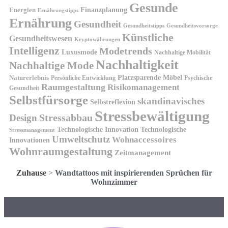
Gesunde
Finanzplanung
Energien
Ernährungstipps
Ernährung
Gesundheit
Gesundheitsvorsorge
Gesundheitstipps
Künstliche
Gesundheitswesen
Kryptowährungen
Intelligenz
Modetrends
Luxusmode
Nachhaltige Mobilität
Nachhaltigkeit
Nachhaltige Mode
Platzsparende Möbel
Naturerlebnis
Persönliche Entwicklung
Psychische
Raumgestaltung
Risikomanagement
Gesundheit
Selbstfürsorge
skandinavisches
Selbstreflexion
Stressbewältigung
Design
Stressabbau
Technologische Innovation
Technologische
Stressmanagement
Umweltschutz
Wohnaccessoires
Innovationen
Wohnraumgestaltung
Zeitmanagement
Zuhause
>
Wandtattoos mit inspirierenden Sprüchen für
Wohnzimmer