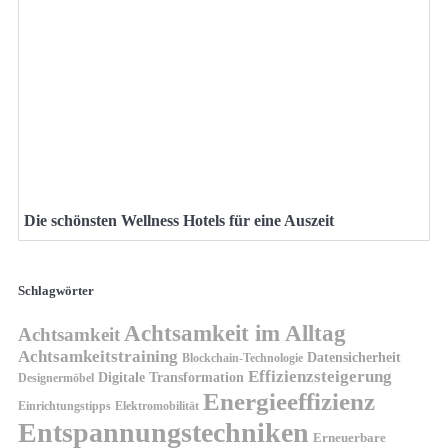
Die schönsten Wellness Hotels für eine Auszeit
Schlagwörter
Achtsamkeit im Alltag
Achtsamkeit
Achtsamkeitstraining
Datensicherheit
Blockchain-Technologie
Effizienzsteigerung
Digitale Transformation
Designermöbel
Energieeffizienz
Einrichtungstipps
Elektromobilität
Entspannungstechniken
Erneuerbare