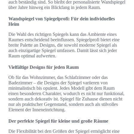
auch beständig sind. So bleibt der personalisierte Wandspiegel
über Jahre hinweg ein Blickfang in jedem Raum.
Wandspiegel von Spiegelprofi: Für dein individuelles
Heim
Die Wahl des richtigen Spiegels kann das Ambiente eines
Raumes entscheidend beeinflussen. Spiegelprofi bietet eine
breite Palette an Designs, die sowohl moderne Spiegel als
auch einzigartige Spiegel umfassen. Damit lässt sich jeder
Raum optimal aufwerten.
Vielfältige Designs für jeden Raum
Ob für das Wohnzimmer, das Schlafzimmer oder das
Badezimmer – die Designs der Spiegel variieren von
minimalistisch bis opulent. Jedes Modell gibt dem Raum
einen besonderen Charakter, wodurch es nicht nur funktional,
sondern auch dekorativ ist. Spiegel für Zuhause dienen nicht
nur als praktischer Gegenstand, sondern auch als stilvolles
Element der Inneneinrichtung.
Der perfekte Spiegel für kleine und große Räume
Die Flexibilität bei den Größen der Spiegel ermöglicht eine