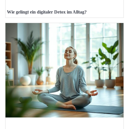
Wie gelingt ein digitaler Detox im Alltag?