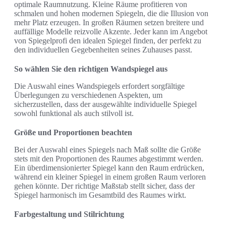
optimale Raumnutzung. Kleine Räume profitieren von
schmalen und hohen modernen Spiegeln, die die Illusion von
mehr Platz erzeugen. In großen Räumen setzen breitere und
auffällige Modelle reizvolle Akzente. Jeder kann im Angebot
von Spiegelprofi den idealen Spiegel finden, der perfekt zu
den individuellen Gegebenheiten seines Zuhauses passt.
So wählen Sie den richtigen Wandspiegel aus
Die Auswahl eines Wandspiegels erfordert sorgfältige
Überlegungen zu verschiedenen Aspekten, um
sicherzustellen, dass der ausgewählte individuelle Spiegel
sowohl funktional als auch stilvoll ist.
Größe und Proportionen beachten
Bei der Auswahl eines Spiegels nach Maß sollte die Größe
stets mit den Proportionen des Raumes abgestimmt werden.
Ein überdimensionierter Spiegel kann den Raum erdrücken,
während ein kleiner Spiegel in einem großen Raum verloren
gehen könnte. Der richtige Maßstab stellt sicher, dass der
Spiegel harmonisch im Gesamtbild des Raumes wirkt.
Farbgestaltung und Stilrichtung