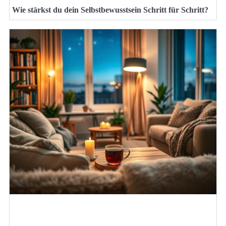
Wie stärkst du dein Selbstbewusstsein Schritt für Schritt?