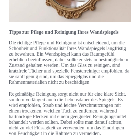
Tipps zur Pflege und Reinigung Ihres Wandspiegels
Die richtige Pflege und Reinigung ist entscheidend, um die
Schönheit und Funktionalität Ihres Wandspiegels langfristig
zu bewahren. Ein Wandspiegel kann das Raumgefühl
erheblich beeinflussen, daher sollte er stets in bestmöglichem
Zustand gehalten werden. Um das Glas zu reinigen, sind
kratzfreie Tücher und spezielle Fensterreiniger empfohlen, da
sie sanft genug sind, um das Spiegelglas und die
Rahmenmaterialien nicht zu beschädigen.
Regelmäßige Reinigung sorgt nicht nur für eine klare Sicht,
sondern verlängert auch die Lebensdauer des Spiegels. Es
wird empfohlen, Staub und leichte Verschmutzungen mit
einem trockenen, weichen Tuch zu entfernen, während
hartnäckige Flecken mit einem geeigneten Reinigungsmittel
behandelt werden sollten. Dabei sollte man darauf achten,
nicht zu viel Flüssigkeit zu verwenden, um das Eindringen
von Feuchtigkeit in die Rahmen zu vermeiden.