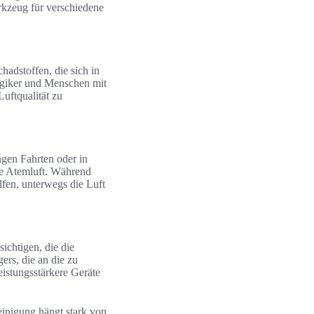
rkzeug für verschiedene
adstoffen, die sich in
ergiker und Menschen mit
Luftqualität zu
gen Fahrten oder in
ere Atemluft. Während
lfen, unterwegs die Luft
ichtigen, die die
gers, die an die zu
eistungsstärkere Geräte
einigung hängt stark von