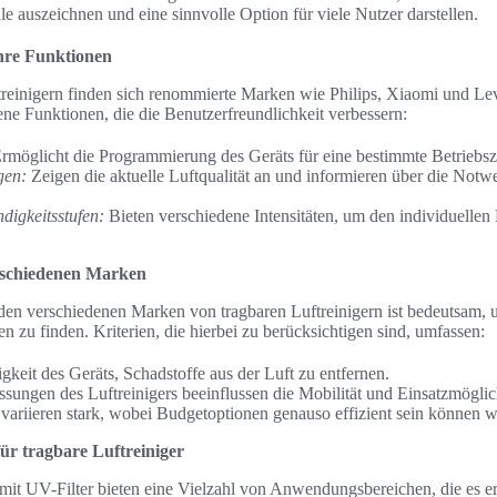
 auszeichnen und eine sinnvolle Option für viele Nutzer darstellen.
ihre Funktionen
treinigern finden sich renommierte Marken wie Philips, Xiaomi und Lev
ne Funktionen, die die Benutzerfreundlichkeit verbessern:
rmöglicht die Programmierung des Geräts für eine bestimmte Betriebsze
gen:
Zeigen die aktuelle Luftqualität an und informieren über die Notw
digkeitsstufen:
Bieten verschiedene Intensitäten, um den individuellen
rschiedenen Marken
den verschiedenen Marken von tragbaren Luftreinigern ist bedeutsam, 
n zu finden. Kriterien, die hierbei zu berücksichtigen sind, umfassen:
gkeit des Geräts, Schadstoffe aus der Luft zu entfernen.
ungen des Luftreinigers beeinflussen die Mobilität und Einsatzmöglic
ariieren stark, wobei Budgetoptionen genauso effizient sein können w
r tragbare Luftreiniger
mit UV-Filter bieten eine Vielzahl von Anwendungsbereichen, die es e