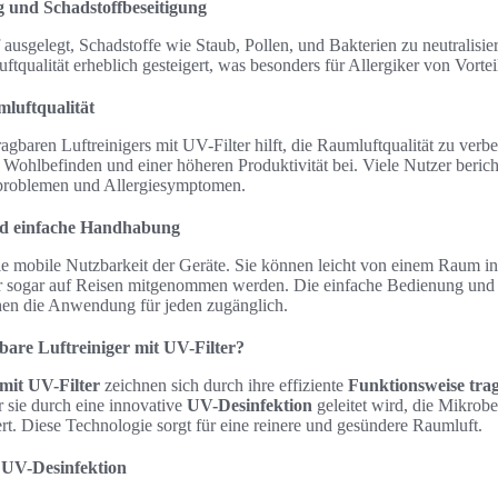
g und Schadstoffbeseitigung
 ausgelegt, Schadstoffe wie Staub, Pollen, und Bakterien zu neutralisi
ftqualität erheblich gesteigert, was besonders für Allergiker von Vorteil
luftqualität
gbaren Luftreinigers mit UV-Filter hilft, die Raumluftqualität zu verbe
 Wohlbefinden und einer höheren Produktivität bei. Viele Nutzer berich
problemen und Allergiesymptomen.
nd einfache Handhabung
 die mobile Nutzbarkeit der Geräte. Sie können leicht von einem Raum i
er sogar auf Reisen mitgenommen werden. Die einfache Bedienung und o
en die Anwendung für jeden zugänglich.
bare Luftreiniger mit UV-Filter?
mit UV-Filter
zeichnen sich durch ihre effiziente
Funktionsweise trag
or sie durch eine innovative
UV-Desinfektion
geleitet wird, die Mikrob
ert. Diese Technologie sorgt für eine reinere und gesündere Raumluft.
r UV-Desinfektion