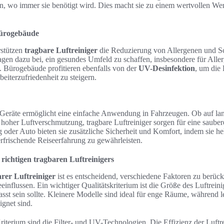
rn, wo immer sie benötigt wird. Dies macht sie zu einem wertvollen We
Bürogebäude
rstützen
tragbare Luftreiniger
die Reduzierung von Allergenen und Sch
ragen dazu bei, ein gesundes Umfeld zu schaffen, insbesondere für All
Bürogebäude profitieren ebenfalls von der
UV-Desinfektion
, um die 
eiterzufriedenheit zu steigern.
 Geräte ermöglicht eine einfache Anwendung in Fahrzeugen. Ob auf lan
 hoher Luftverschmutzung, tragbare Luftreiniger sorgen für eine saub
oder Auto bieten sie zusätzliche Sicherheit und Komfort, indem sie he
erfrischende Reiseerfahrung zu gewährleisten.
richtigen tragbaren Luftreinigers
rer Luftreiniger
ist es entscheidend, verschiedene Faktoren zu berücks
eeinflussen. Ein wichtiger Qualitätskriterium ist die Größe des Luftreini
sst sein sollte. Kleinere Modelle sind ideal für enge Räume, während l
ignet sind.
riterium sind die Filter- und UV-Technologien. Die Effizienz der Luftr