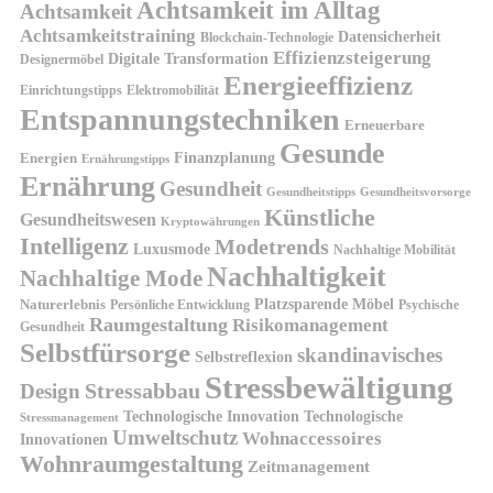
Achtsamkeit im Alltag
Achtsamkeit
Achtsamkeitstraining
Datensicherheit
Blockchain-Technologie
Effizienzsteigerung
Digitale Transformation
Designermöbel
Energieeffizienz
Einrichtungstipps
Elektromobilität
Entspannungstechniken
Erneuerbare
Gesunde
Finanzplanung
Energien
Ernährungstipps
Ernährung
Gesundheit
Gesundheitsvorsorge
Gesundheitstipps
Künstliche
Gesundheitswesen
Kryptowährungen
Intelligenz
Modetrends
Luxusmode
Nachhaltige Mobilität
Nachhaltigkeit
Nachhaltige Mode
Platzsparende Möbel
Naturerlebnis
Persönliche Entwicklung
Psychische
Raumgestaltung
Risikomanagement
Gesundheit
Selbstfürsorge
skandinavisches
Selbstreflexion
Stressbewältigung
Design
Stressabbau
Technologische Innovation
Technologische
Stressmanagement
Umweltschutz
Wohnaccessoires
Innovationen
Wohnraumgestaltung
Zeitmanagement