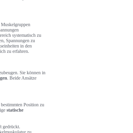
e Muskelgruppen
Spannungen
reich systematisch zu
fen, Spannungen zu
seinheiten in den
ich zu erfahren.
zubeugen. Sie können in
gen
. Beide Ansätze
 bestimmten Position zu
gige
statische
t gedrückt.
kelmuskulatur zu