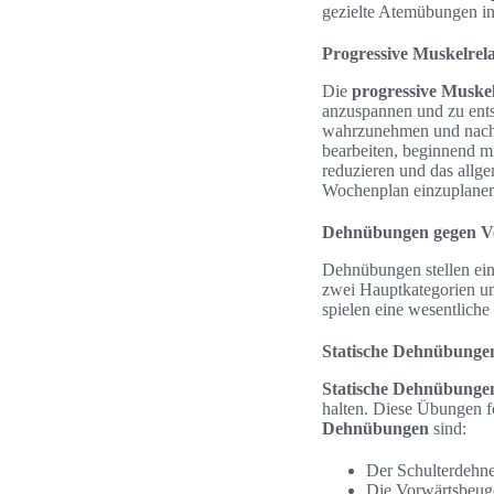
gezielte Atemübungen in 
Progressive Muskelrel
Die
progressive Muskel
anzuspannen und zu ents
wahrzunehmen und nachha
bearbeiten, beginnend m
reduzieren und das allg
Wochenplan einzuplanen
Dehnübungen gegen V
Dehnübungen stellen ein
zwei Hauptkategorien un
spielen eine wesentliche
Statische Dehnübunge
Statische Dehnübunge
halten. Diese Übungen f
Dehnübungen
sind:
Der Schulterdehne
Die Vorwärtsbeuge