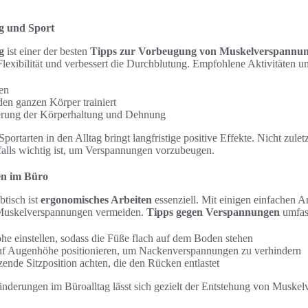
g und Sport
g
ist einer der besten
Tipps zur Vorbeugung von Muskelverspannu
 Flexibilität und verbessert die Durchblutung. Empfohlene Aktivitäten u
en
n ganzen Körper trainiert
erung der Körperhaltung und Dehnung
ortarten in den Alltag bringt langfristige positive Effekte. Nicht zulet
falls wichtig ist, um Verspannungen vorzubeugen.
en im Büro
btisch ist
ergonomisches Arbeiten
essenziell. Mit einigen einfachen A
uskelverspannungen vermeiden.
Tipps gegen Verspannungen
umfas
öhe einstellen, sodass die Füße flach auf dem Boden stehen
uf Augenhöhe positionieren, um Nackenverspannungen zu verhindern
zende Sitzposition achten, die den Rücken entlastet
änderungen im Büroalltag lässt sich gezielt der Entstehung von Muske