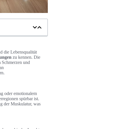
 die Lebensqualität
nungen
zu kennen. Die
 um Schmerzen und
an
rn.
ung oder emotionalem
regionen spürbar ist.
ng der Muskulatur, was