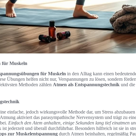
 für Muskeln
spannungsübungen für Muskeln
in den Alltag kann einen bedeutende
se Übungen helfen nicht nur, Verspannungen zu lösen, sondern förder
fektivsten Methoden zählen
Atmen als Entspannungstechnik
und di
gstechnik
eine einfache, jedoch wirkungsvolle Methode dar, um Stress abzubauen
Atmung aktiviert das parasympathische Nervensystem und trägt zu eine
bei.
Einfach den Atem anhalten, einige Sekunden lang tief einatmen 
ist jederzeit und überall durchführbar. Besonders hilfreich ist sie in st
pps zur Muskelentspannung
durch Atmen beinhalten, regelmäßig Pa