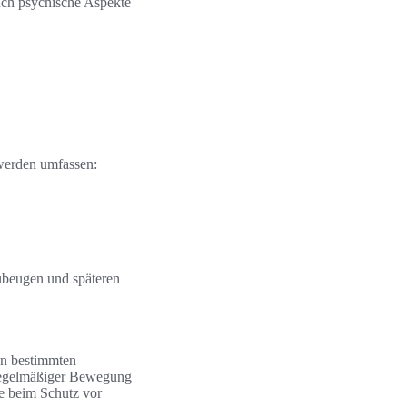
uch psychische Aspekte
werden umfassen:
ubeugen und späteren
on bestimmten
 regelmäßiger Bewegung
e beim Schutz vor