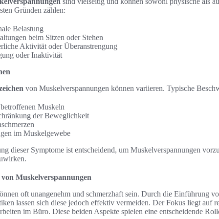
kelverspannungen
sind vielseitig und können sowohl physische als a
sten Gründen zählen:
nale Belastung
haltungen beim Sitzen oder Stehen
liche Aktivität oder Überanstrengung
ng oder Inaktivität
hen
eichen
von Muskelverspannungen können variieren. Typische Besch
 betroffenen Muskeln
schränkung der Beweglichkeit
nschmerzen
ngen im Muskelgewebe
nung dieser Symptome ist entscheidend, um Muskelverspannungen vorz
uwirken.
 von Muskelverspannungen
nnen oft unangenehm und schmerzhaft sein. Durch die Einführung v
ken lassen sich diese jedoch effektiv vermeiden. Der Fokus liegt auf
eiten im Büro. Diese beiden Aspekte spielen eine entscheidende Roll