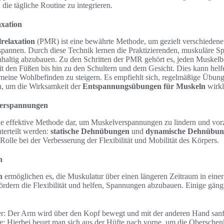
die tägliche Routine zu integrieren.
axation
relaxation
(PMR) ist eine bewährte Methode, um gezielt verschieden
pannen. Durch diese Technik lernen die Praktizierenden, muskuläre 
ltig abzubauen. Zu den Schritten der PMR gehört es, jeden Muskelbe
it den Füßen bis hin zu den Schultern und dem Gesicht. Dies kann hel
emeine Wohlbefinden zu steigern. Es empfiehlt sich, regelmäßige Übung
, um die Wirksamkeit der
Entspannungsübungen für Muskeln
wirkl
erspannungen
e effektive Methode dar, um Muskelverspannungen zu lindern und vor
terteilt werden:
statische Dehnübungen
und
dynamische Dehnübun
 Rolle bei der Verbesserung der Flexibilität und Mobilität des Körpers.
n
n
ermöglichen es, die Muskulatur über einen längeren Zeitraum in einer
ördern die Flexibilität und helfen, Spannungen abzubauen. Einige gän
r: Der Arm wird über den Kopf bewegt und mit der anderen Hand sanf
: Hierbei beugt man sich aus der Hüfte nach vorne, um die Oberschen