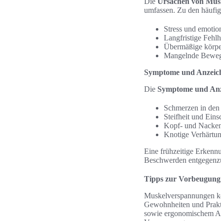
Die
Ursachen von Mus
umfassen. Zu den häufig
Stress und emotio
Langfristige Fehl
Übermäßige körper
Mangelnde Bewegu
Symptome und Anzeic
Die
Symptome und Anz
Schmerzen in den
Steifheit und Ein
Kopf- und Nacke
Knotige Verhärtu
Eine frühzeitige Erken
Beschwerden entgegenz
Tipps zur Vorbeugung
Muskelverspannungen kö
Gewohnheiten und Prakti
sowie ergonomischem Arb