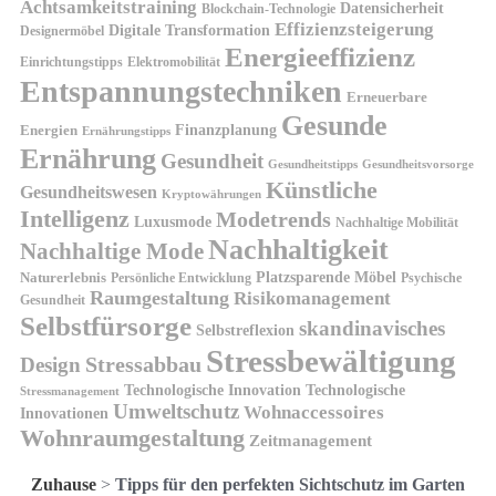
Achtsamkeitstraining
Datensicherheit
Blockchain-Technologie
Effizienzsteigerung
Digitale Transformation
Designermöbel
Energieeffizienz
Einrichtungstipps
Elektromobilität
Entspannungstechniken
Erneuerbare
Gesunde
Finanzplanung
Energien
Ernährungstipps
Ernährung
Gesundheit
Gesundheitsvorsorge
Gesundheitstipps
Künstliche
Gesundheitswesen
Kryptowährungen
Intelligenz
Modetrends
Luxusmode
Nachhaltige Mobilität
Nachhaltigkeit
Nachhaltige Mode
Platzsparende Möbel
Naturerlebnis
Persönliche Entwicklung
Psychische
Raumgestaltung
Risikomanagement
Gesundheit
Selbstfürsorge
skandinavisches
Selbstreflexion
Stressbewältigung
Design
Stressabbau
Technologische Innovation
Technologische
Stressmanagement
Umweltschutz
Wohnaccessoires
Innovationen
Wohnraumgestaltung
Zeitmanagement
Zuhause
>
Tipps für den perfekten Sichtschutz im Garten