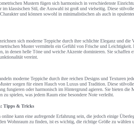
metrischen Mustern fügen sich harmonisch in verschiedenste Einrichtu
 im klassischen Stil, die Auswahl ist groß und vielseitig. Diese stilvol
Charakter und können sowohl in minimalistischen als auch in opulen
 zeichnen sich moderne Teppiche durch ihre schlichte Eleganz und die
metrischen Muster vermitteln ein Gefühl von Frische und Leichtigkeit
ten, in denen helle Töne und weiche Akzente dominieren. Sie schaffen 
nktionalität vereint.
wandeln moderne Teppiche durch ihre reichen Designs und Texturen jed
uster sorgen für einen Hauch von Luxus und Tradition. Diese stilvoll
ng fungieren oder harmonisch im Hintergrund agieren. Sie bieten die M
n zu spielen, was jedem Raum eine besondere Note verleiht.
n: Tipps & Tricks
online kann eine aufregende Erfahrung sein, die jedoch einige Überle
den Wohnraum zu finden, ist es wichtig, die richtige Größe zu wählen u