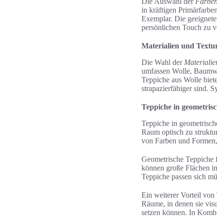
Die Auswahl der
Farbe
in kräftigen Primärfarbe
Exemplar. Die geeignet
persönlichen Touch zu v
Materialien und Textu
Die Wahl der
Materialie
umfassen Wolle, Baumwol
Teppiche aus Wolle biet
strapazierfähiger sind. 
Teppiche in geometri
Teppiche in geometrisch
Raum optisch zu struktur
von Farben und Formen, 
Geometrische Teppiche f
können große Flächen in
Teppiche passen sich mü
Ein weiterer Vorteil von
Räume, in denen sie visu
setzen können. In Komb