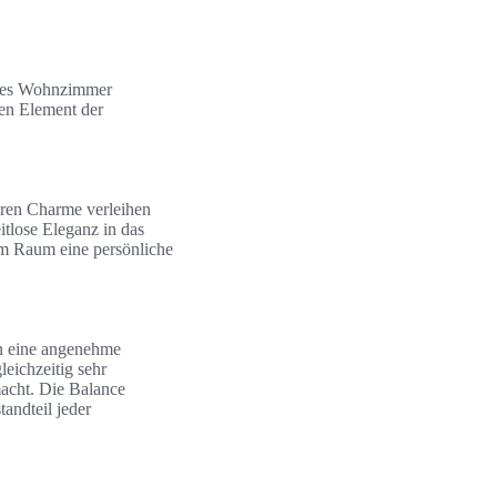
jedes Wohnzimmer
ren Element der
eren Charme verleihen
tlose Eleganz in das
dem Raum eine persönliche
en eine angenehme
eichzeitig sehr
macht. Die Balance
andteil jeder