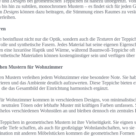
n
und
Designs
bei geometrischen Teppichen ist nahezu unbegrenzt. Von 
n bis hin zu subtilen, monochromen Mustern – es findet sich für jeden
en
Designs
können dazu beitragen, die Stimmung eines Raumes zu verä
erleihen.
ren
n
beeinflusst nicht nur die Optik, sondern auch die
Texturen
der Teppich
le und synthetische Fasern. Jedes Material hat seine eigenen Eigensc
en eine luxuriöse Haptik und Wärme, während Baumwoll-Teppiche oft p
Synthetische Materialien können kostengünstiger sein und verfügen über
schen Mustern für Wohnzimmer
en Mustern verleihen jedem Wohnzimmer eine besondere Note. Sie habe
ieren und das Ambiente deutlich aufzuwerten. Diese Teppiche bieten ei
die das Gesamtbild der Einrichtung harmonisch ergänzt.
ür Wohnzimmer kommen in verschiedenen Designs, von minimalistisch b
 neutralen Tönen oder lebhafte Muster mit kräftigen Farben umfassen
helos verschiedenen Wohnstilen an und bleiben dennoch ein zentrales
 Teppichen in geometrischen Mustern ist ihre Vielseitigkeit. Sie eignen 
elle Tiefe schaffen, als auch für großzügige Wohnlandschaften, wo sie
ination mit anderen Möbelstücken kommen die geometrischen Formen 