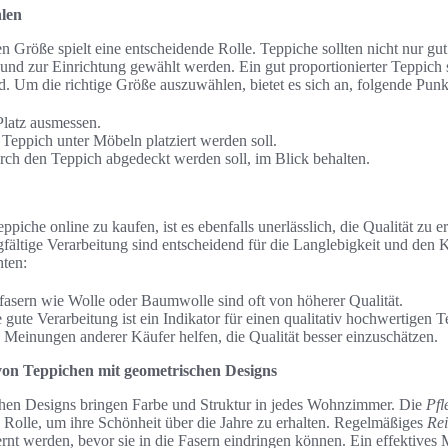
hlen
n Größe spielt eine entscheidende Rolle. Teppiche sollten nicht nur gu
nd zur Einrichtung gewählt werden. Ein gut proportionierter Teppich s
. Um die richtige Größe auszuwählen, bietet es sich an, folgende Punk
latz ausmessen.
Teppich unter Möbeln platziert werden soll.
urch den Teppich abgedeckt werden soll, im Blick behalten.
ppiche online zu kaufen, ist es ebenfalls unerlässlich, die Qualität zu
gfältige Verarbeitung sind entscheidend für die Langlebigkeit und den 
hten:
rfasern wie Wolle oder Baumwolle sind oft von höherer Qualität.
 gute Verarbeitung ist ein Indikator für einen qualitativ hochwertigen T
Meinungen anderer Käufer helfen, die Qualität besser einzuschätzen.
von Teppichen mit geometrischen Designs
hen Designs bringen Farbe und Struktur in jedes Wohnzimmer. Die
Pfl
e Rolle, um ihre Schönheit über die Jahre zu erhalten. Regelmäßiges
Rei
nt werden, bevor sie in die Fasern eindringen können. Ein effektives M