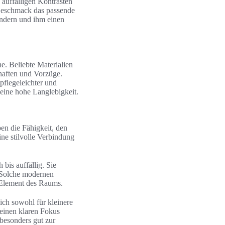
auffälligen Kontrasten
 Geschmack das passende
ndern und ihm einen
e. Beliebte Materialien
haften und Vorzüge.
flegeleichter und
 eine hohe Langlebigkeit.
n die Fähigkeit, den
ne stilvolle Verbindung
is auffällig. Sie
. Solche modernen
 Element des Raums.
sich sowohl für kleinere
 einen klaren Fokus
besonders gut zur