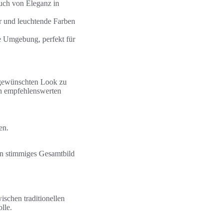
auch von Eleganz in
r und leuchtende Farben
e Umgebung, perfekt für
 gewünschten Look zu
en empfehlenswerten
en.
in stimmiges Gesamtbild
schen traditionellen
lle.