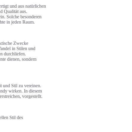
rtigt und aus natürlichen
d Qualität aus.
ein. Solche besonderen
chte in jeden Raum.
aktische Zwecke
ndel in Stilen und
n durchliefen.
ente dienen, sondern
 und Stil zu vereinen.
endy wirken. In diesem
streichen, vorgestellt.
llen Stil des