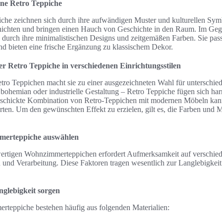
rne Retro Teppiche
piche zeichnen sich durch ihre aufwändigen Muster und kulturellen Sym
hichten und bringen einen Hauch von Geschichte in den Raum. Im Geg
durch ihre minimalistischen Designs und zeitgemäßen Farben. Sie pass
d bieten eine frische Ergänzung zu klassischem Dekor.
r Retro Teppiche in verschiedenen Einrichtungsstilen
etro Teppichen macht sie zu einer ausgezeichneten Wahl für unterschiedl
bohemian oder industrielle Gestaltung – Retro Teppiche fügen sich har
eschickte Kombination von Retro-Teppichen mit modernen Möbeln kan
en. Um den gewünschten Effekt zu erzielen, gilt es, die Farben und M
merteppiche auswählen
rtigen Wohnzimmerteppichen erfordert Aufmerksamkeit auf verschied
 und Verarbeitung. Diese Faktoren tragen wesentlich zur Langlebigkeit
nglebigkeit sorgen
teppiche bestehen häufig aus folgenden Materialien: