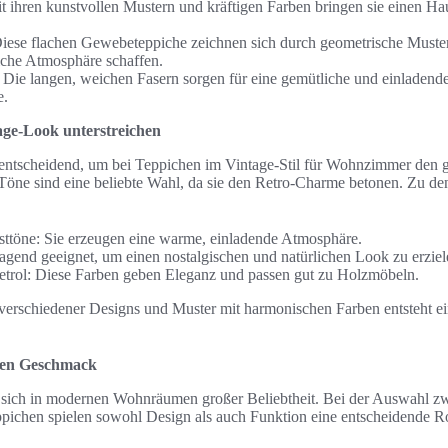
it ihren kunstvollen Mustern und kräftigen Farben bringen sie einen H
iese flachen Gewebeteppiche zeichnen sich durch geometrische Muste
liche Atmosphäre schaffen.
Die langen, weichen Fasern sorgen für eine gemütliche und einladend
e.
age-Look unterstreichen
 entscheidend, um bei Teppichen im Vintage-Stil für Wohnzimmer den
 Töne sind eine beliebte Wahl, da sie den Retro-Charme betonen. Zu d
sttöne: Sie erzeugen eine warme, einladende Atmosphäre.
agend geeignet, um einen nostalgischen und natürlichen Look zu erziel
trol: Diese Farben geben Eleganz und passen gut zu Holzmöbeln.
erschiedener Designs und Muster mit harmonischen Farben entsteht e
eden Geschmack
 sich in modernen Wohnräumen großer Beliebtheit. Bei der Auswahl zwi
ichen spielen sowohl Design als auch Funktion eine entscheidende Ro