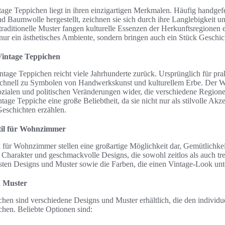
age Teppichen liegt in ihren einzigartigen Merkmalen. Häufig handgefe
d Baumwolle hergestellt, zeichnen sie sich durch ihre Langlebigkeit un
raditionelle Muster fangen kulturelle Essenzen der Herkunftsregionen 
 nur ein ästhetisches Ambiente, sondern bringen auch ein Stück Geschi
Vintage Teppichen
tage Teppichen reicht viele Jahrhunderte zurück. Ursprünglich für pr
schnell zu Symbolen von Handwerkskunst und kulturellem Erbe. Der Wa
ozialen und politischen Veränderungen wider, die verschiedene Regione
age Teppiche eine große Beliebtheit, da sie nicht nur als stilvolle Akz
Geschichten erzählen.
til für Wohnzimmer
 für Wohnzimmer stellen eine großartige Möglichkeit dar, Gemütlichkeit
Charakter und geschmackvolle Designs, die sowohl zeitlos als auch tr
ten Designs und Muster sowie die Farben, die einen Vintage-Look unter
d Muster
en sind verschiedene Designs und Muster erhältlich, die den individue
hen. Beliebte Optionen sind: