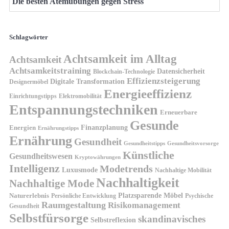
Die besten Atemübungen gegen Stress
Schlagwörter
Achtsamkeit im Alltag
Achtsamkeit
Achtsamkeitstraining
Datensicherheit
Blockchain-Technologie
Effizienzsteigerung
Digitale Transformation
Designermöbel
Energieeffizienz
Einrichtungstipps
Elektromobilität
Entspannungstechniken
Erneuerbare
Gesunde
Finanzplanung
Energien
Ernährungstipps
Ernährung
Gesundheit
Gesundheitsvorsorge
Gesundheitstipps
Künstliche
Gesundheitswesen
Kryptowährungen
Intelligenz
Modetrends
Luxusmode
Nachhaltige Mobilität
Nachhaltigkeit
Nachhaltige Mode
Platzsparende Möbel
Naturerlebnis
Persönliche Entwicklung
Psychische
Raumgestaltung
Risikomanagement
Gesundheit
Selbstfürsorge
skandinavisches
Selbstreflexion