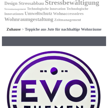
Stressbewältigung
Design
Stressabbau
Technologische Innovation
Technologische
Stressmanagement
Umweltschutz
Wohnaccessoires
Innovationen
Wohnraumgestaltung
Zeitmanagement
Zuhause
>
Teppiche aus Jute für nachhaltige Wohnräume