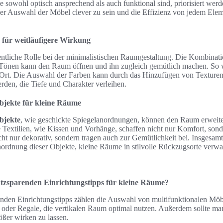
e sowohl optisch ansprechend als auch funktional sind, priorisiert werd
der Auswahl der Möbel clever zu sein und die Effizienz von jedem El
 für weitläufigere Wirkung
entliche Rolle bei der minimalistischen Raumgestaltung. Die Kombinat
 Tönen kann den Raum öffnen und ihn zugleich gemütlich machen. So 
Ort. Die Auswahl der Farben kann durch das Hinzufügen von Texturen
rden, die Tiefe und Charakter verleihen.
bjekte für kleine Räume
bjekte
, wie geschickte Spiegelanordnungen, können den Raum erweit
 Textilien, wie Kissen und Vorhänge, schaffen nicht nur Komfort, sonde
ht nur dekorativ, sondern tragen auch zur Gemütlichkeit bei. Insgesam
ordnung dieser Objekte, kleine Räume in stilvolle Rückzugsorte verwa
atzsparenden Einrichtungstipps für kleine Räume?
enden Einrichtungstipps zählen die Auswahl von multifunktionalen Möb
 oder Regale, die vertikalen Raum optimal nutzen. Außerdem sollte ma
ßer wirken zu lassen.