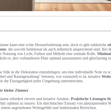
Räume kann eine echte Herausforderung sein, doch es gibt zahlreiche
st
äume
, die sowohl funktional als auch ästhetisch ansprechend sind. Bei d
ie Nutzung von Licht, Farben und Möbeln eine zentrale Rolle.
Minimali
icht es, den vorhandenen Platz optimal auszunutzen und gleichzeitig e
che Stile in die Dekoration einzubringen, um eine individuelle Note zu s
el und Raumgestaltung“ betonen, wie essenziell es ist, kreative
Wohni
ie die Einzigartigkeit jeder Umgebung unterstreichen.
ür kleine Zimmer
äume erfordert clevere und kreative Ansätze.
Praktische Lösungen fü
latz optimal zu nutzen. Ein durchdachter Einsatz von platzsparenden M
 einem angenehmen Wohngefühl und funktionalen Bereichen.