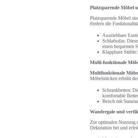
Platzsparende Möbel un
Platzsparende Möbel sind
fördern die Funktionalit
Ausziehbare Essti
Schlafsofas: Dies
einen bequemen Sc
Klappbare Stühle: 
Multi-funktionale Möbe
Multifunktionale Möbe
Möbelstücken erhöht den
Schrankbetten: Di
komfortable Bette
Bench mit Staurau
Wandregale und verti
Zur optimalen Nutzung d
Dekoration bei und erlei