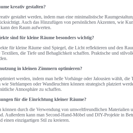
ume kreativ gestalten?
ativ gestaltet werden, indem man eine minimalistische Raumgestaltung
ücksichtigt. Auch das Hinzufügen von persönlichen Akzenten, wie Ku
, kann den Raum aufwerten.
ekte sind für kleine Räume besonders wichtig?
ekte für kleine Räume sind Spiegel, die Licht reflektieren und den Ra
 Textilien, die Tiefe und Behaglichkeit schaffen. Praktische und stilvol
den.
tnutzung in kleinen Zimmern optimieren?
ptimiert werden, indem man helle Vorhänge oder Jalousien wählt, die T
 wie Stehlampen oder Wandleuchten können strategisch platziert wer
mütliche Atmosphäre zu schaffen.
ösungen für die Einrichtung kleiner Räume?
n können durch die Verwendung von umweltfreundlichen Materialien u
sind. Außerdem kann man Second-Hand-Möbel und DIY-Projekte in Betr
 einen einzigartigen Stil zu kreieren.