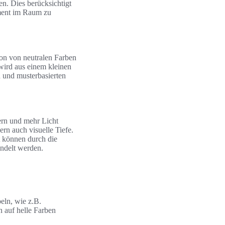
en. Dies berücksichtigt
ement im Raum zu
ion von neutralen Farben
wird aus einem kleinen
 und musterbasierten
ern und mehr Licht
rn auch visuelle Tiefe.
t können durch die
ndelt werden.
eln, wie z.B.
n auf helle Farben