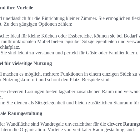
d ihre Vorteile
 unerlässlich für die Einrichtung kleiner Zimmer. Sie ermöglichen fl
ät. Zu den gängigen Optionen zählen:
sche: Ideal für kleine Küchen oder Essbereiche, können sie bei Bedarf 
e multifunktionalen Möbel bieten tagsüber Sitzgelegenheiten und verwan
hlafplatz.
Sie sind leicht zu verstauen und perfekt für Gäste oder Familienfeiern.
l für vielseitige Nutzung
l
machen es möglich, mehrere Funktionen in einem einzigen Stück zu v
 Nutzungskomfort und schont den Platz. Beispiele sind:
ese cleveren Lösungen bieten tagsüber zusätzlichen Raum und verwande
n.
m: Sie dienen als Sitzgelegenheit und bieten zusätzlichen Stauraum fü
kale Raumgestaltung
er Wandfläche sind Wandregale unverzichtbar für die
clevere Raumge
chtern die Organisation. Vorteile von vertikaler Raumgestaltung sind: