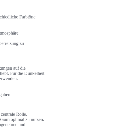
schiedliche Farbtöne
atmosphäre.
berreizung zu
kungen auf die
 hebt. Für die Dunkelheit
erwenden:
gaben.
 zentrale Rolle.
Raum optimal zu nutzen.
angenehme und