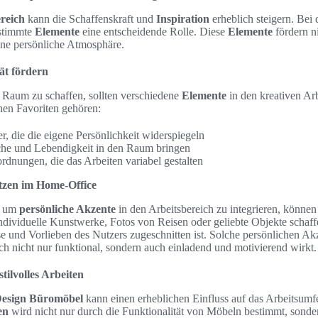
ereich
kann die Schaffenskraft und
Inspiration
erheblich steigern. Bei 
stimmte
Elemente
eine entscheidende Rolle. Diese
Elemente
fördern ni
ine persönliche Atmosphäre.
tät fördern
 Raum zu schaffen, sollten verschiedene
Elemente
in den kreativen Arb
hen Favoriten gehören:
er, die die eigene Persönlichkeit widerspiegeln
sche und Lebendigkeit in den Raum bringen
rdnungen, die das Arbeiten variabel gestalten
etzen im Home-Office
, um
persönliche Akzente
in den Arbeitsbereich zu integrieren, können
ndividuelle Kunstwerke, Fotos von Reisen oder geliebte Objekte schaf
e und Vorlieben des Nutzers zugeschnitten ist. Solche persönlichen Akz
ich nicht nur funktional, sondern auch einladend und motivierend wirkt.
tilvolles Arbeiten
esign Büromöbel
kann einen erheblichen Einfluss auf das Arbeitsumfe
en
wird nicht nur durch die Funktionalität von Möbeln bestimmt, sonde