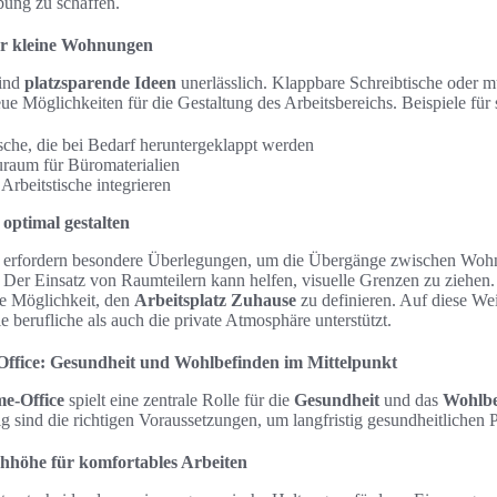
ung zu schaffen.
ür kleine Wohnungen
ind
platzsparende Ideen
unerlässlich. Klappbare Schreibtische oder m
e Möglichkeiten für die Gestaltung des Arbeitsbereichs. Beispiele für 
che, die bei Bedarf heruntergeklappt werden
uraum für Büromaterialien
Arbeitstische integrieren
 optimal gestalten
erfordern besondere Überlegungen, um die Übergänge zwischen Wohn
. Der Einsatz von Raumteilern kann helfen, visuelle Grenzen zu ziehe
ne Möglichkeit, den
Arbeitsplatz Zuhause
zu definieren. Auf diese Wei
die berufliche als auch die private Atmosphäre unterstützt.
ffice: Gesundheit und Wohlbefinden im Mittelpunkt
e-Office
spielt eine zentrale Rolle für die
Gesundheit
und das
Wohlbe
ig sind die richtigen Voraussetzungen, um langfristig gesundheitliche
schhöhe für komfortables Arbeiten