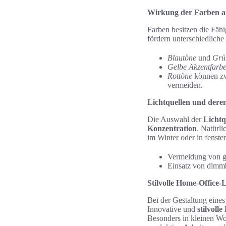
Wirkung der Farben au
Farben besitzen die Fähi
fördern unterschiedlich
Blautöne
und
Grü
Gelbe Akzentfarb
Rottöne
können zwa
vermeiden.
Lichtquellen und deren
Die Auswahl der
Lichtq
Konzentration
. Natürli
im Winter oder in fenste
Vermeidung von gr
Einsatz von dimmb
Stilvolle Home-Office
Bei der Gestaltung eines 
Innovative und
stilvoll
Besonders in kleinen W