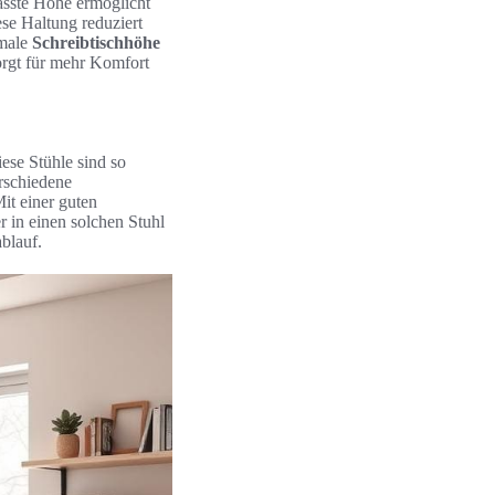
asste Höhe ermöglicht
se Haltung reduziert
imale
Schreibtischhöhe
sorgt für mehr Komfort
iese Stühle sind so
erschiedene
it einer guten
 in einen solchen Stuhl
ablauf.