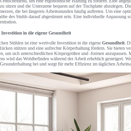
st entscheidend, um eine ergonomische Haltung zu fördern. Eine angep
zu sitzen und die Unterarme bequem auf der Tischplatte abzulegen. Die
rzen, die bei längeren Arbeitsstunden häufig auftreten. Um eine opt
tzhöhe des Stuhls darauf abgestimmt sein. Eine individuelle Anpassung 
entration.
Investition in die eigene Gesundheit
hen Stühlen ist eine wertvolle Investition in die eigene
Gesundheit
. D
 Rücken stützen und eine aufrechte Körperhaltung fördern. Sie bieten v
en, um sich unterschiedlichen Körpergrößen und -formen anzupassen. M
ns wird das Wohlbefinden während der Arbeit erheblich gesteigert. Wer
ur Gesunderhaltung bei und sorgt für mehr Effizienz im täglichen Arbeits