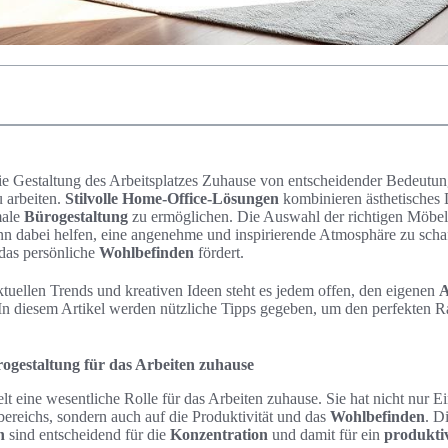
 die Gestaltung des Arbeitsplatzes Zuhause von entscheidender Bedeutu
 arbeiten.
Stilvolle Home-Office-Lösungen
kombinieren ästhetisches 
male
Bürogestaltung
zu ermöglichen. Die Auswahl der richtigen Möbe
n dabei helfen, eine angenehme und inspirierende Atmosphäre zu schaf
 das persönliche
Wohlbefinden
fördert.
ktuellen Trends und kreativen Ideen steht es jedem offen, den eigenen
A
. In diesem Artikel werden nützliche Tipps gegeben, um den perfekten R
ogestaltung für das Arbeiten zuhause
lt eine wesentliche Rolle für das Arbeiten zuhause. Sie hat nicht nur Ei
ereichs, sondern auch auf die Produktivität und das
Wohlbefinden
. D
n
sind entscheidend für die
Konzentration
und damit für ein
produkti