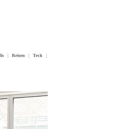
is
Reisen
Tech