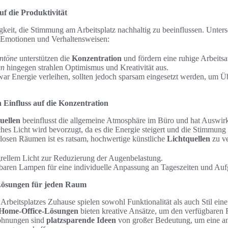
f die Produktivität
gkeit, die Stimmung am Arbeitsplatz nachhaltig zu beeinflussen. Unter
e Emotionen und Verhaltensweisen:
ntöne
unterstützen die
Konzentration
und fördern eine ruhige Arbeits
en
hingegen strahlen Optimismus und Kreativität aus.
r Energie verleihen, sollten jedoch sparsam eingesetzt werden, um Ü
 Einfluss auf die Konzentration
uellen
beeinflusst die allgemeine Atmosphäre im Büro und hat Auswir
ches Licht wird bevorzugt, da es die Energie steigert und die Stimmung
rlosen Räumen ist es ratsam, hochwertige künstliche
Lichtquellen
zu v
ellem Licht zur Reduzierung der Augenbelastung.
aren Lampen für eine individuelle Anpassung an Tageszeiten und Auf
-Lösungen für jeden Raum
Arbeitsplatzes Zuhause spielen sowohl Funktionalität als auch Stil eine
e Home-Office-Lösungen
bieten kreative Ansätze, um den verfügbaren 
ohnungen sind
platzsparende Ideen
von großer Bedeutung, um eine 