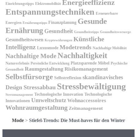
Energieeffizienz
Einrichtungstipps
Elektromobilität
Entspannungstechniken
Erneuerbare
Gesunde
Finanzplanung
Energien
Ernährungstipps
Ernährung
Gesundheit
Gesundheitsvorsorge
Gesundheitstipps
Künstliche
Gesundheitswesen
Kryptowährungen
Intelligenz
Modetrends
Luxusmode
Nachhaltige Mobilität
Nachhaltigkeit
Nachhaltige Mode
Platzsparende Möbel
Naturerlebnis
Persönliche Entwicklung
Psychische
Raumgestaltung
Risikomanagement
Gesundheit
Selbstfürsorge
skandinavisches
Selbstreflexion
Stressbewältigung
Design
Stressabbau
Technologische Innovation
Technologische
Stressmanagement
Umweltschutz
Wohnaccessoires
Innovationen
Wohnraumgestaltung
Zeitmanagement
Mode
>
Stiefel-Trends: Die Must-haves für den Winter