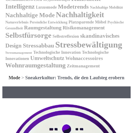
Intelligenz
Modetrends
Luxusmode
Nachhaltige Mobilität
Nachhaltigkeit
Nachhaltige Mode
Platzsparende Möbel
Naturerlebnis
Persönliche Entwicklung
Psychische
Raumgestaltung
Risikomanagement
Gesundheit
Selbstfürsorge
skandinavisches
Selbstreflexion
Stressbewältigung
Design
Stressabbau
Technologische Innovation
Technologische
Stressmanagement
Umweltschutz
Wohnaccessoires
Innovationen
Wohnraumgestaltung
Zeitmanagement
Mode
>
Sneakerkultur: Trends, die den Laufsteg erobern