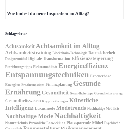
Wie findest du neue Inspiration im Alltag?
Schlagwörter
Achtsamkeit im Alltag
Achtsamkeit
Achtsamkeitstraining
Datensicherheit
Blockchain-Technologie
Effizienzsteigerung
Digitale Transformation
Designermöbel
Energieeffizienz
Einrichtungstipps
Elektromobilität
Entspannungstechniken
Erneuerbare
Gesunde
Finanzplanung
Energien
Ernährungstipps
Ernährung
Gesundheit
Gesundheitsvorsorge
Gesundheitstipps
Künstliche
Gesundheitswesen
Kryptowährungen
Intelligenz
Modetrends
Luxusmode
Nachhaltige Mobilität
Nachhaltigkeit
Nachhaltige Mode
Platzsparende Möbel
Naturerlebnis
Persönliche Entwicklung
Psychische
Raumgestaltung
Risikomanagement
Gesundheit