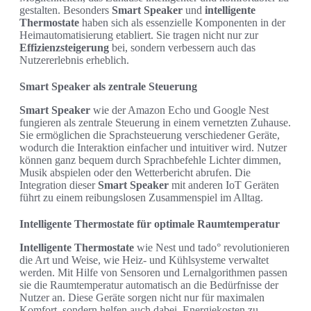
gestalten. Besonders
Smart Speaker
und
intelligente
Thermostate
haben sich als essenzielle Komponenten in der
Heimautomatisierung etabliert. Sie tragen nicht nur zur
Effizienzsteigerung
bei, sondern verbessern auch das
Nutzererlebnis erheblich.
Smart Speaker als zentrale Steuerung
Smart Speaker
wie der Amazon Echo und Google Nest
fungieren als zentrale Steuerung in einem vernetzten Zuhause.
Sie ermöglichen die Sprachsteuerung verschiedener Geräte,
wodurch die Interaktion einfacher und intuitiver wird. Nutzer
können ganz bequem durch Sprachbefehle Lichter dimmen,
Musik abspielen oder den Wetterbericht abrufen. Die
Integration dieser
Smart Speaker
mit anderen IoT Geräten
führt zu einem reibungslosen Zusammenspiel im Alltag.
Intelligente Thermostate für optimale Raumtemperatur
Intelligente Thermostate
wie Nest und tado° revolutionieren
die Art und Weise, wie Heiz- und Kühlsysteme verwaltet
werden. Mit Hilfe von Sensoren und Lernalgorithmen passen
sie die Raumtemperatur automatisch an die Bedürfnisse der
Nutzer an. Diese Geräte sorgen nicht nur für maximalen
Komfort, sondern helfen auch dabei, Energiekosten zu