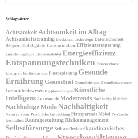
Schlagwörter
Achtsamkeit im Alltag
Achtsamkeit
Achtsamkeitstraining
Datensicherheit
Blockchain-Technologie
Effizienzsteigerung
Digitale Transformation
Designermöbel
Energieeffizienz
Einrichtungstipps
Elektromobilität
Entspannungstechniken
Erneuerbare
Gesunde
Finanzplanung
Energien
Ernährungstipps
Ernährung
Gesundheit
Gesundheitsvorsorge
Gesundheitstipps
Künstliche
Gesundheitswesen
Kryptowährungen
Intelligenz
Modetrends
Luxusmode
Nachhaltige Mobilität
Nachhaltigkeit
Nachhaltige Mode
Platzsparende Möbel
Naturerlebnis
Persönliche Entwicklung
Psychische
Raumgestaltung
Risikomanagement
Gesundheit
Selbstfürsorge
skandinavisches
Selbstreflexion
Stressbewältigung