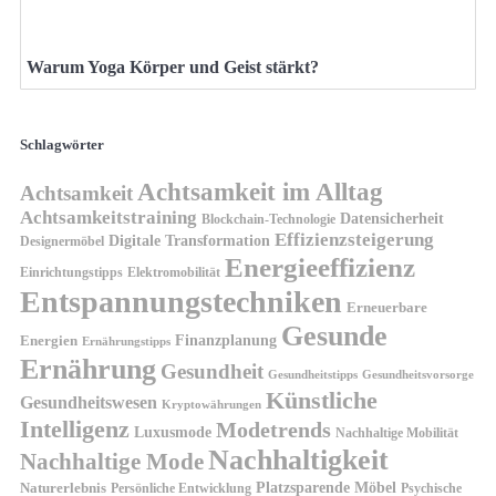
Warum Yoga Körper und Geist stärkt?
Schlagwörter
Achtsamkeit im Alltag
Achtsamkeit
Achtsamkeitstraining
Datensicherheit
Blockchain-Technologie
Effizienzsteigerung
Digitale Transformation
Designermöbel
Energieeffizienz
Einrichtungstipps
Elektromobilität
Entspannungstechniken
Erneuerbare
Gesunde
Finanzplanung
Energien
Ernährungstipps
Ernährung
Gesundheit
Gesundheitsvorsorge
Gesundheitstipps
Künstliche
Gesundheitswesen
Kryptowährungen
Intelligenz
Modetrends
Luxusmode
Nachhaltige Mobilität
Nachhaltigkeit
Nachhaltige Mode
Platzsparende Möbel
Naturerlebnis
Persönliche Entwicklung
Psychische