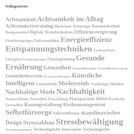
Schlagwörter
Achtsamkeit im Alltag
Achtsamkeit
Achtsamkeitstraining
Datensicherheit
Blockchain-Technologie
Effizienzsteigerung
Digitale Transformation
Designermöbel
Energieeffizienz
Einrichtungstipps
Elektromobilität
Entspannungstechniken
Erneuerbare
Gesunde
Finanzplanung
Energien
Ernährungstipps
Ernährung
Gesundheit
Gesundheitsvorsorge
Gesundheitstipps
Künstliche
Gesundheitswesen
Kryptowährungen
Intelligenz
Modetrends
Luxusmode
Nachhaltige Mobilität
Nachhaltigkeit
Nachhaltige Mode
Platzsparende Möbel
Naturerlebnis
Persönliche Entwicklung
Psychische
Raumgestaltung
Risikomanagement
Gesundheit
Selbstfürsorge
skandinavisches
Selbstreflexion
Stressbewältigung
Design
Stressabbau
Technologische Innovation
Technologische
Stressmanagement