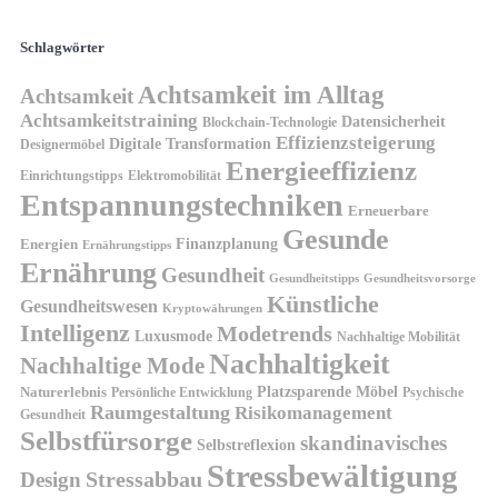
Schlagwörter
Achtsamkeit im Alltag
Achtsamkeit
Achtsamkeitstraining
Datensicherheit
Blockchain-Technologie
Effizienzsteigerung
Digitale Transformation
Designermöbel
Energieeffizienz
Einrichtungstipps
Elektromobilität
Entspannungstechniken
Erneuerbare
Gesunde
Finanzplanung
Energien
Ernährungstipps
Ernährung
Gesundheit
Gesundheitsvorsorge
Gesundheitstipps
Künstliche
Gesundheitswesen
Kryptowährungen
Intelligenz
Modetrends
Luxusmode
Nachhaltige Mobilität
Nachhaltigkeit
Nachhaltige Mode
Platzsparende Möbel
Naturerlebnis
Persönliche Entwicklung
Psychische
Raumgestaltung
Risikomanagement
Gesundheit
Selbstfürsorge
skandinavisches
Selbstreflexion
Stressbewältigung
Design
Stressabbau