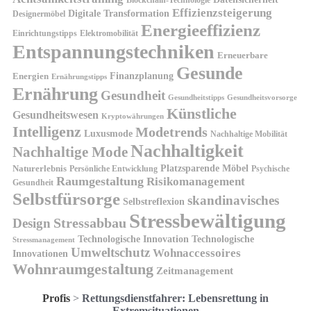
Blockchain-Technologie
Effizienzsteigerung
Digitale Transformation
Designermöbel
Energieeffizienz
Einrichtungstipps
Elektromobilität
Entspannungstechniken
Erneuerbare
Gesunde
Finanzplanung
Energien
Ernährungstipps
Ernährung
Gesundheit
Gesundheitsvorsorge
Gesundheitstipps
Künstliche
Gesundheitswesen
Kryptowährungen
Intelligenz
Modetrends
Luxusmode
Nachhaltige Mobilität
Nachhaltigkeit
Nachhaltige Mode
Platzsparende Möbel
Naturerlebnis
Persönliche Entwicklung
Psychische
Raumgestaltung
Risikomanagement
Gesundheit
Selbstfürsorge
skandinavisches
Selbstreflexion
Stressbewältigung
Design
Stressabbau
Technologische Innovation
Technologische
Stressmanagement
Umweltschutz
Wohnaccessoires
Innovationen
Wohnraumgestaltung
Zeitmanagement
Profis
>
Rettungsdienstfahrer: Lebensrettung in
Extremsituationen