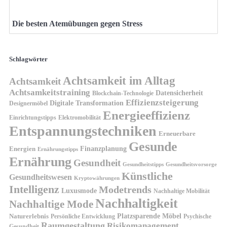
Die besten Atemübungen gegen Stress
Schlagwörter
Achtsamkeit im Alltag
Achtsamkeit
Achtsamkeitstraining
Datensicherheit
Blockchain-Technologie
Effizienzsteigerung
Digitale Transformation
Designermöbel
Energieeffizienz
Einrichtungstipps
Elektromobilität
Entspannungstechniken
Erneuerbare
Gesunde
Finanzplanung
Energien
Ernährungstipps
Ernährung
Gesundheit
Gesundheitsvorsorge
Gesundheitstipps
Künstliche
Gesundheitswesen
Kryptowährungen
Intelligenz
Modetrends
Luxusmode
Nachhaltige Mobilität
Nachhaltigkeit
Nachhaltige Mode
Platzsparende Möbel
Naturerlebnis
Persönliche Entwicklung
Psychische
Raumgestaltung
Risikomanagement
Gesundheit