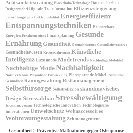
Achtsamkeitstraining
Datensicherheit
Blockchain-Technologie
Effizienzsteigerung
Digitale Transformation
Designermöbel
Energieeffizienz
Einrichtungstipps
Elektromobilität
Entspannungstechniken
Erneuerbare
Gesunde
Finanzplanung
Energien
Ernährungstipps
Ernährung
Gesundheit
Gesundheitsvorsorge
Gesundheitstipps
Künstliche
Gesundheitswesen
Kryptowährungen
Intelligenz
Modetrends
Luxusmode
Nachhaltige Mobilität
Nachhaltigkeit
Nachhaltige Mode
Platzsparende Möbel
Naturerlebnis
Persönliche Entwicklung
Psychische
Raumgestaltung
Risikomanagement
Gesundheit
Selbstfürsorge
skandinavisches
Selbstreflexion
Stressbewältigung
Design
Stressabbau
Technologische Innovation
Technologische
Stressmanagement
Umweltschutz
Wohnaccessoires
Innovationen
Wohnraumgestaltung
Zeitmanagement
Gesundheit
>
Präventive Maßnahmen gegen Osteoporose