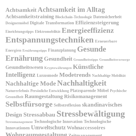
Achtsamkeit im Alltag
Achtsamkeit
Achtsamkeitstraining
Datensicherheit
Blockchain-Technologie
Effizienzsteigerung
Digitale Transformation
Designermöbel
Energieeffizienz
Einrichtungstipps
Elektromobilität
Entspannungstechniken
Erneuerbare
Gesunde
Finanzplanung
Energien
Ernährungstipps
Ernährung
Gesundheit
Gesundheitsvorsorge
Gesundheitstipps
Künstliche
Gesundheitswesen
Kryptowährungen
Intelligenz
Modetrends
Luxusmode
Nachhaltige Mobilität
Nachhaltigkeit
Nachhaltige Mode
Platzsparende Möbel
Naturerlebnis
Persönliche Entwicklung
Psychische
Raumgestaltung
Risikomanagement
Gesundheit
Selbstfürsorge
skandinavisches
Selbstreflexion
Stressbewältigung
Design
Stressabbau
Technologische Innovation
Technologische
Stressmanagement
Umweltschutz
Wohnaccessoires
Innovationen
Wohnraumgestaltung
Zeitmanagement