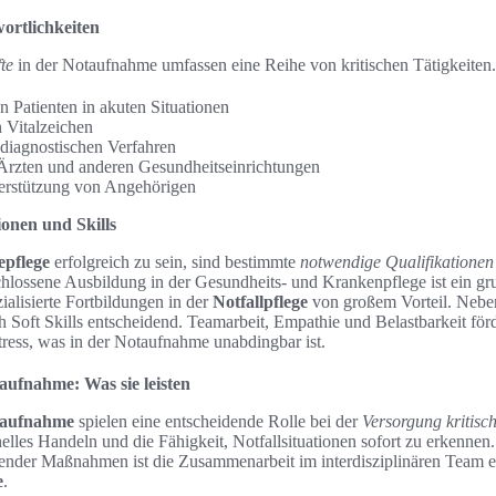
ortlichkeiten
te
in der Notaufnahme umfassen eine Reihe von kritischen Tätigkeiten
n Patienten in akuten Situationen
Vitalzeichen
 diagnostischen Verfahren
Ärzten und anderen Gesundheitseinrichtungen
erstützung von Angehörigen
onen und Skills
pflege
erfolgreich zu sein, sind bestimmte
notwendige Qualifikationen 
chlossene Ausbildung in der Gesundheits- und Krankenpflege ist ein gru
ialisierte Fortbildungen in der
Notfallpflege
von großem Vorteil. Neben
h Soft Skills entscheidend. Teamarbeit, Empathie und Belastbarkeit förd
ress, was in der Notaufnahme unabdingbar ist.
taufnahme: Was sie leisten
otaufnahme
spielen eine entscheidende Rolle bei der
Versorgung kritisc
lles Handeln und die Fähigkeit, Notfallsituationen sofort zu erkennen
ender Maßnahmen ist die Zusammenarbeit im interdisziplinären Team ei
e
.