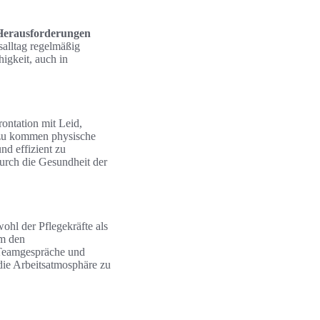
Herausforderungen
salltag regelmäßig
igkeit, auch in
ontation mit Leid,
azu kommen physische
nd effizient zu
durch die Gesundheit der
ohl der Pflegekräfte als
um den
 Teamgespräche und
die Arbeitsatmosphäre zu