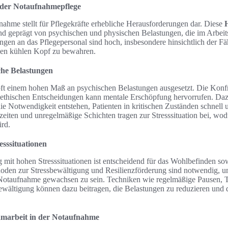
 der Notaufnahmepflege
nahme stellt für Pflegekräfte erhebliche Herausforderungen dar. Diese
nd geprägt von psychischen und physischen Belastungen, die im Arbeit
ngen an das Pflegepersonal sind hoch, insbesondere hinsichtlich der Fäh
nen kühlen Kopf zu bewahren.
che Belastungen
 oft einem hohen Maß an psychischen Belastungen ausgesetzt. Die Konfr
n ethischen Entscheidungen kann mentale Erschöpfung hervorrufen. D
ie Notwendigkeit entstehen, Patienten in kritischen Zuständen schnell u
eiten und unregelmäßige Schichten tragen zur Stresssituation bei, wo
ird.
sssituationen
mit hohen Stresssituationen ist entscheidend für das Wohlbefinden sow
hoden zur Stressbewältigung und Resilienzförderung sind notwendig, 
Notaufnahme gewachsen zu sein. Techniken wie regelmäßige Pausen,
wältigung können dazu beitragen, die Belastungen zu reduzieren und 
amarbeit in der Notaufnahme