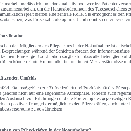
eamarbeit unerlässlich, um eine qualitativ hochwertige Patientenversor
g zusammenarbeiten, um die Herausforderungen des Tagesgeschehens zu
munikation spielt hierbei eine zentrale Rolle. Sie ermöglicht es den Pf
szutauschen, was Prozessabläufe optimiert und somit zu einer bessere
oordination
chen den Mitgliedern des Pflegeteams in der Notaufnahme ist entsch
Besprechungen während der Schichten fördern den Informationsfluss 
rkennen. Eine enge Koordination sorgt dafür, dass alle Beteiligten auf 
erfüllen können. Gute Kommunikation minimiert Missverständnisse und st
stützenden Umfelds
mfeld
trägt maßgeblich zur Zufriedenheit und Produktivität des Pflegepe
u gehören nicht nur eine angenehme Atmosphäre, sondern auch regelm
en Austausch von Erfahrungen und die Förderung des gegenseitigen R
ch ein positiver Teamgeist ermöglicht es den Pflegekräften, auch unter 
enbestversorgung zu gewährleisten.
gaben von Pflegekräften in der Notaufnahme?