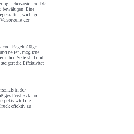
gung sicherzustellen. Die
 bewältigen. Eine
legekräften, wichtige
n Versorgung der
eidend. Regelmäßige
und helfen, mögliche
derselben Seite sind und
eigert die Effektivität
rsonals in der
äßiges Feedback und
espekts wird die
Druck effektiv zu