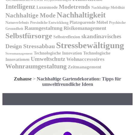
Intelligenz
Modetrends
Luxusmode
Nachhaltige Mobilität
Nachhaltigkeit
Nachhaltige Mode
Platzsparende Möbel
Naturerlebnis
Persönliche Entwicklung
Psychische
Raumgestaltung
Risikomanagement
Gesundheit
Selbstfürsorge
skandinavisches
Selbstreflexion
Stressbewältigung
Design
Stressabbau
Technologische Innovation
Technologische
Stressmanagement
Umweltschutz
Wohnaccessoires
Innovationen
Wohnraumgestaltung
Zeitmanagement
Zuhause
>
Nachhaltige Gartendekoration: Tipps für
umweltfreundliche Ideen