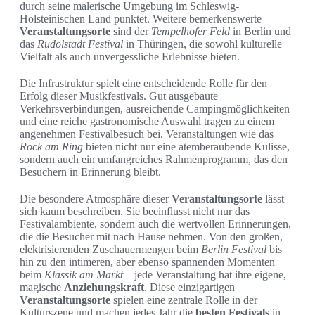
durch seine malerische Umgebung im Schleswig-
Holsteinischen Land punktet. Weitere bemerkenswerte
Veranstaltungsorte
sind der
Tempelhofer Feld
in Berlin und
das
Rudolstadt Festival
in Thüringen, die sowohl kulturelle
Vielfalt als auch unvergessliche Erlebnisse bieten.
Die Infrastruktur spielt eine entscheidende Rolle für den
Erfolg dieser Musikfestivals. Gut ausgebaute
Verkehrsverbindungen, ausreichende Campingmöglichkeiten
und eine reiche gastronomische Auswahl tragen zu einem
angenehmen Festivalbesuch bei. Veranstaltungen wie das
Rock am Ring
bieten nicht nur eine atemberaubende Kulisse,
sondern auch ein umfangreiches Rahmenprogramm, das den
Besuchern in Erinnerung bleibt.
Die besondere Atmosphäre dieser
Veranstaltungsorte
lässt
sich kaum beschreiben. Sie beeinflusst nicht nur das
Festivalambiente, sondern auch die wertvollen Erinnerungen,
die die Besucher mit nach Hause nehmen. Von den großen,
elektrisierenden Zuschauermengen beim
Berlin Festival
bis
hin zu den intimeren, aber ebenso spannenden Momenten
beim
Klassik am Markt
– jede Veranstaltung hat ihre eigene,
magische
Anziehungskraft
. Diese einzigartigen
Veranstaltungsorte
spielen eine zentrale Rolle in der
Kulturszene und machen jedes Jahr die
besten Festivals
in