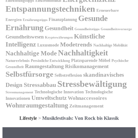
Einrichtungstipps
Elektromobilität
Entspannungstechniken
Erneuerbare
Gesunde
Finanzplanung
Energien
Ernährungstipps
Ernährung
Gesundheit
Gesundheitsvorsorge
Gesundheitstipps
Künstliche
Gesundheitswesen
Kryptowährungen
Intelligenz
Modetrends
Luxusmode
Nachhaltige Mobilität
Nachhaltigkeit
Nachhaltige Mode
Platzsparende Möbel
Naturerlebnis
Persönliche Entwicklung
Psychische
Raumgestaltung
Risikomanagement
Gesundheit
Selbstfürsorge
skandinavisches
Selbstreflexion
Stressbewältigung
Design
Stressabbau
Technologische Innovation
Technologische
Stressmanagement
Umweltschutz
Wohnaccessoires
Innovationen
Wohnraumgestaltung
Zeitmanagement
Lifestyle
>
Musikfestivals: Von Rock bis Klassik