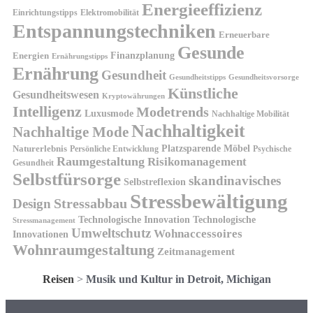
Energieeffizienz
Einrichtungstipps
Elektromobilität
Entspannungstechniken
Erneuerbare
Gesunde
Finanzplanung
Energien
Ernährungstipps
Ernährung
Gesundheit
Gesundheitsvorsorge
Gesundheitstipps
Künstliche
Gesundheitswesen
Kryptowährungen
Intelligenz
Modetrends
Luxusmode
Nachhaltige Mobilität
Nachhaltigkeit
Nachhaltige Mode
Platzsparende Möbel
Naturerlebnis
Persönliche Entwicklung
Psychische
Raumgestaltung
Risikomanagement
Gesundheit
Selbstfürsorge
skandinavisches
Selbstreflexion
Stressbewältigung
Design
Stressabbau
Technologische Innovation
Technologische
Stressmanagement
Umweltschutz
Wohnaccessoires
Innovationen
Wohnraumgestaltung
Zeitmanagement
Reisen
>
Musik und Kultur in Detroit, Michigan