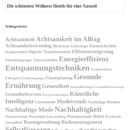
Die schönsten Wellness Hotels für eine Auszeit
Schlagwörter
Achtsamkeit im Alltag
Achtsamkeit
Achtsamkeitstraining
Datensicherheit
Blockchain-Technologie
Effizienzsteigerung
Digitale Transformation
Designermöbel
Energieeffizienz
Einrichtungstipps
Elektromobilität
Entspannungstechniken
Erneuerbare
Gesunde
Finanzplanung
Energien
Ernährungstipps
Ernährung
Gesundheit
Gesundheitsvorsorge
Gesundheitstipps
Künstliche
Gesundheitswesen
Kryptowährungen
Intelligenz
Modetrends
Luxusmode
Nachhaltige Mobilität
Nachhaltigkeit
Nachhaltige Mode
Platzsparende Möbel
Naturerlebnis
Persönliche Entwicklung
Psychische
Raumgestaltung
Risikomanagement
Gesundheit
Selbstfürsorge
skandinavisches