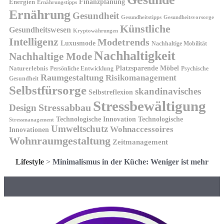
Finanzplanung
Energien
Ernährungstipps
Ernährung
Gesundheit
Gesundheitsvorsorge
Gesundheitstipps
Künstliche
Gesundheitswesen
Kryptowährungen
Intelligenz
Modetrends
Luxusmode
Nachhaltige Mobilität
Nachhaltigkeit
Nachhaltige Mode
Platzsparende Möbel
Naturerlebnis
Persönliche Entwicklung
Psychische
Raumgestaltung
Risikomanagement
Gesundheit
Selbstfürsorge
skandinavisches
Selbstreflexion
Stressbewältigung
Design
Stressabbau
Technologische Innovation
Technologische
Stressmanagement
Umweltschutz
Wohnaccessoires
Innovationen
Wohnraumgestaltung
Zeitmanagement
Lifestyle
>
Minimalismus in der Küche: Weniger ist mehr