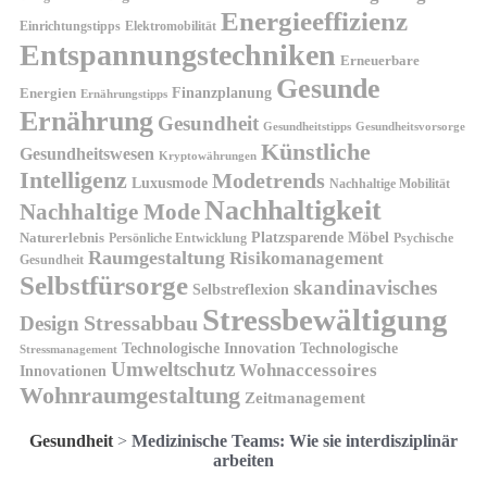
Energieeffizienz
Einrichtungstipps
Elektromobilität
Entspannungstechniken
Erneuerbare
Gesunde
Finanzplanung
Energien
Ernährungstipps
Ernährung
Gesundheit
Gesundheitsvorsorge
Gesundheitstipps
Künstliche
Gesundheitswesen
Kryptowährungen
Intelligenz
Modetrends
Luxusmode
Nachhaltige Mobilität
Nachhaltigkeit
Nachhaltige Mode
Platzsparende Möbel
Naturerlebnis
Persönliche Entwicklung
Psychische
Raumgestaltung
Risikomanagement
Gesundheit
Selbstfürsorge
skandinavisches
Selbstreflexion
Stressbewältigung
Design
Stressabbau
Technologische Innovation
Technologische
Stressmanagement
Umweltschutz
Wohnaccessoires
Innovationen
Wohnraumgestaltung
Zeitmanagement
Gesundheit
>
Medizinische Teams: Wie sie interdisziplinär
arbeiten