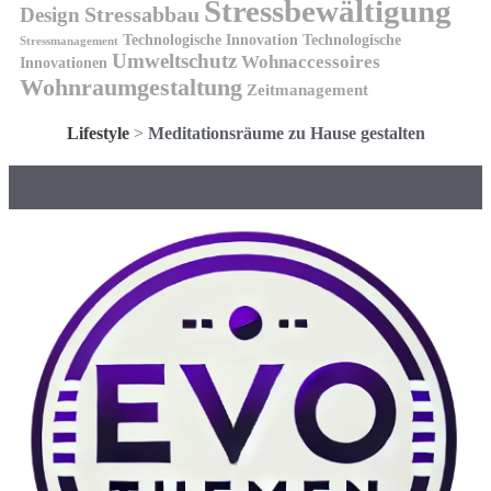
Stressbewältigung
Design
Stressabbau
Technologische Innovation
Technologische
Stressmanagement
Umweltschutz
Wohnaccessoires
Innovationen
Wohnraumgestaltung
Zeitmanagement
Lifestyle
>
Meditationsräume zu Hause gestalten