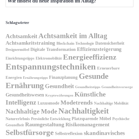
Wie findest du neue Inspiration im Alltag?
Schlagwörter
Achtsamkeit im Alltag
Achtsamkeit
Achtsamkeitstraining
Datensicherheit
Blockchain-Technologie
Effizienzsteigerung
Digitale Transformation
Designermöbel
Energieeffizienz
Einrichtungstipps
Elektromobilität
Entspannungstechniken
Erneuerbare
Gesunde
Finanzplanung
Energien
Ernährungstipps
Ernährung
Gesundheit
Gesundheitsvorsorge
Gesundheitstipps
Künstliche
Gesundheitswesen
Kryptowährungen
Intelligenz
Modetrends
Luxusmode
Nachhaltige Mobilität
Nachhaltigkeit
Nachhaltige Mode
Platzsparende Möbel
Naturerlebnis
Persönliche Entwicklung
Psychische
Raumgestaltung
Risikomanagement
Gesundheit
Selbstfürsorge
skandinavisches
Selbstreflexion