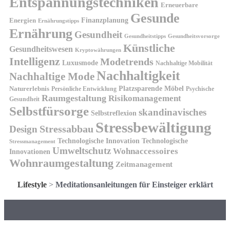
Entspannungstechniken
Erneuerbare
Gesunde
Finanzplanung
Energien
Ernährungstipps
Ernährung
Gesundheit
Gesundheitsvorsorge
Gesundheitstipps
Künstliche
Gesundheitswesen
Kryptowährungen
Intelligenz
Modetrends
Luxusmode
Nachhaltige Mobilität
Nachhaltigkeit
Nachhaltige Mode
Platzsparende Möbel
Naturerlebnis
Persönliche Entwicklung
Psychische
Raumgestaltung
Risikomanagement
Gesundheit
Selbstfürsorge
skandinavisches
Selbstreflexion
Stressbewältigung
Design
Stressabbau
Technologische Innovation
Technologische
Stressmanagement
Umweltschutz
Wohnaccessoires
Innovationen
Wohnraumgestaltung
Zeitmanagement
Lifestyle
>
Meditationsanleitungen für Einsteiger erklärt