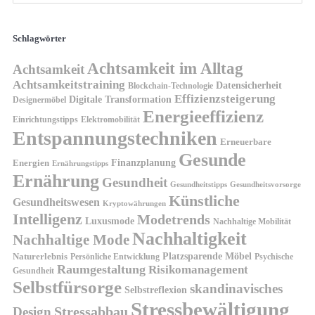
Schlagwörter
Achtsamkeit im Alltag
Achtsamkeit
Achtsamkeitstraining
Datensicherheit
Blockchain-Technologie
Effizienzsteigerung
Digitale Transformation
Designermöbel
Energieeffizienz
Einrichtungstipps
Elektromobilität
Entspannungstechniken
Erneuerbare
Gesunde
Finanzplanung
Energien
Ernährungstipps
Ernährung
Gesundheit
Gesundheitsvorsorge
Gesundheitstipps
Künstliche
Gesundheitswesen
Kryptowährungen
Intelligenz
Modetrends
Luxusmode
Nachhaltige Mobilität
Nachhaltigkeit
Nachhaltige Mode
Platzsparende Möbel
Naturerlebnis
Persönliche Entwicklung
Psychische
Raumgestaltung
Risikomanagement
Gesundheit
Selbstfürsorge
skandinavisches
Selbstreflexion
Stressbewältigung
Design
Stressabbau