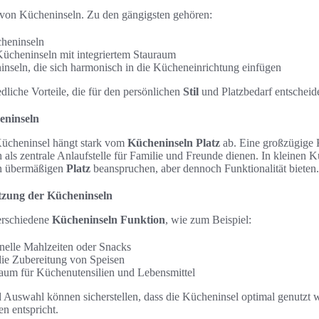
n von Kücheninseln. Zu den gängigsten gehören:
heninseln
Kücheninseln mit integriertem Stauraum
ninseln, die sich harmonisch in die Kücheneinrichtung einfügen
edliche Vorteile, die für den persönlichen
Stil
und Platzbedarf entscheid
eninseln
Kücheninsel hängt stark vom
Kücheninseln Platz
ab. Eine großzügige 
als zentrale Anlaufstelle für Familie und Freunde dienen. In kleinen
en übermäßigen
Platz
beanspruchen, aber dennoch Funktionalität bieten.
tzung der Kücheninseln
erschiedene
Kücheninseln Funktion
, wie zum Beispiel:
hnelle Mahlzeiten oder Snacks
 die Zubereitung von Speisen
raum für Küchenutensilien und Lebensmittel
d Auswahl können sicherstellen, dass die Kücheninsel optimal genutzt 
en entspricht.