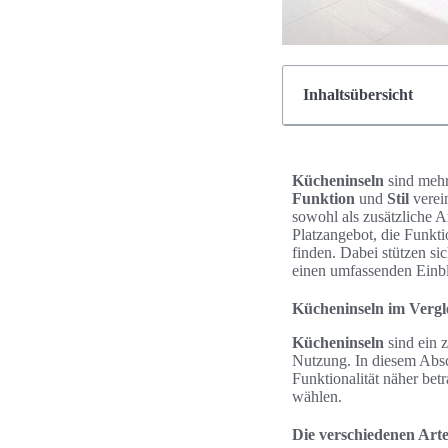
Inhaltsübersicht
Kücheninseln
sind mehr
Funktion
und
Stil
verei
sowohl als zusätzliche A
Platzangebot, die Funkti
finden. Dabei stützen si
einen umfassenden Einbl
Kücheninseln im Vergle
Kücheninseln
sind ein 
Nutzung. In diesem Absc
Funktionalität näher bet
wählen.
Die verschiedenen Art