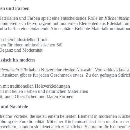
lien und Farben
aterialien und Farben spielt eine entscheidende Rolle im
Kücheninseln
mbinieren sich hervorragend mit modernen Elementen aus Edelstahl un
nd schaffen eine einladende Atmosphäre. Beliebte Materialkombination
r einen industriellen Look
nen für einen minimalistischen Stil
Eleganz und Modernität
assisch bis modern
heninseln Stils
haben Nutzer eine riesige Auswahl. Von zeitlos klassis
 Ansätzen gibt es für jeden Geschmack etwas. Zu den gefragten Stilri
n mit traditionellen Holzverkleidungen
il mit hellen Farben und natürlichen Materialien
 mit rauen Oberflächen und klaren Formen
 und Nachteile
lreiche Vorteile, die sie zu einem beliebten Element in modernen Küch
öhung der Funktionalität. Mit einer Kücheninsel lässt sich nicht nur de
rweitern, sondern sie bietet auch zusätzlichen Stauraum für Küchenute