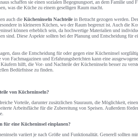
inaus schaffen sie einen sozialen Begegnungsort, an dem Familie und 
, was die Küche zu einem geselligen Raum macht.
lten auch die
Kücheninseln Nachteile
in Betracht gezogen werden. Der 
besondere in kleineren Küchen, wo der Raum begrenzt ist. Auch die Kos
insel können erheblich sein, da hochwertige Materialien und individue
en sind. Diese Aspekte sollten bei der Planung und Entscheidung für e
 sagen, dass die Entscheidung für oder gegen eine Kücheninsel sorgfäl
se von Fachmagazinen und Erfahrungsberichten kann eine ausgewogene
 Käufern hilft, die Vor- und Nachteile der Kücheninseln besser zu verst
ellen Bedürfnisse zu finden.
teile von Kücheninseln?
reiche Vorteile, darunter zusätzlichen Stauraum, die Möglichkeit, eine
weiterte Arbeitsfläche für die Zubereitung von Speisen. Außerdem fördern
e.
an für eine Kücheninsel einplanen?
eninseln variiert je nach Größe und Funktionalität. Generell sollten mi