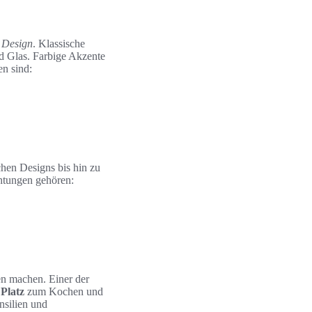
 Design
. Klassische
d Glas. Farbige Akzente
en sind:
chen Designs bis hin zu
chtungen gehören:
en machen. Einer der
r
Platz
zum Kochen und
nsilien und