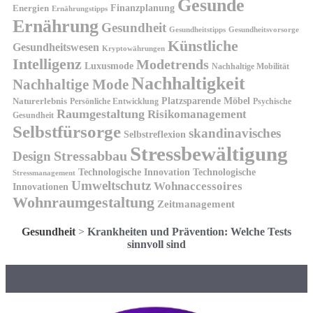
Gesunde
Finanzplanung
Energien
Ernährungstipps
Ernährung
Gesundheit
Gesundheitsvorsorge
Gesundheitstipps
Künstliche
Gesundheitswesen
Kryptowährungen
Intelligenz
Modetrends
Luxusmode
Nachhaltige Mobilität
Nachhaltigkeit
Nachhaltige Mode
Platzsparende Möbel
Naturerlebnis
Persönliche Entwicklung
Psychische
Raumgestaltung
Risikomanagement
Gesundheit
Selbstfürsorge
skandinavisches
Selbstreflexion
Stressbewältigung
Design
Stressabbau
Technologische Innovation
Technologische
Stressmanagement
Umweltschutz
Wohnaccessoires
Innovationen
Wohnraumgestaltung
Zeitmanagement
Gesundheit
>
Krankheiten und Prävention: Welche Tests
sinnvoll sind