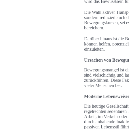
wird das Bewusstsein fü
Die Wahl aktiver Transpo
sondern reduziert auch 
Bewegungskursen, sei es
bereichern.
Darüber hinaus ist die 
können helfen, potenzie
einzuleiten.
Ursachen von Bewegu
Bewegungsmangel ist ein 
sind vielschichtig und l
zurückführen. Diese Fakt
vieler Menschen bei.
Moderne Lebensweisen
Die heutige Gesellschaft
regelrechten sedentären 
Arbeit, im Verkehr oder 
durch anhaltende Inakti
passiven Lebensstil führt