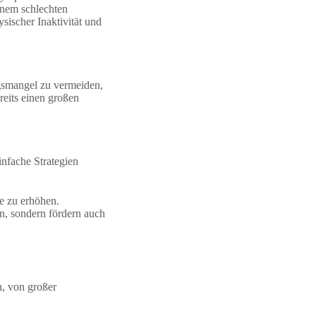
inem schlechten
ischer Inaktivität und
gsmangel zu vermeiden,
reits einen großen
infache Strategien
ge zu erhöhen.
n, sondern fördern auch
n, von großer