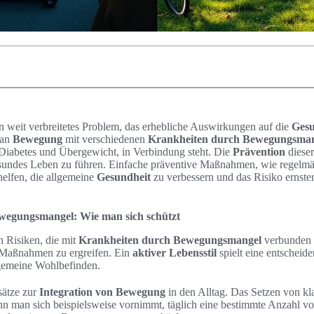
 weit verbreitetes Problem, das erhebliche Auswirkungen auf die
Gesu
 an
Bewegung
mit verschiedenen
Krankheiten durch Bewegungsma
Diabetes und Übergewicht, in Verbindung steht. Die
Prävention
dieser
sundes Leben zu führen. Einfache präventive Maßnahmen, wie regelmä
helfen, die allgemeine
Gesundheit
zu verbessern und das Risiko ernst
wegungsmangel: Wie man sich schützt
 Risiken, die mit
Krankheiten durch Bewegungsmangel
verbunden 
ve Maßnahmen zu ergreifen. Ein
aktiver Lebensstil
spielt eine entscheide
gemeine Wohlbefinden.
sätze zur
Integration von Bewegung
in den Alltag. Das Setzen von kl
n man sich beispielsweise vornimmt, täglich eine bestimmte Anzahl vo