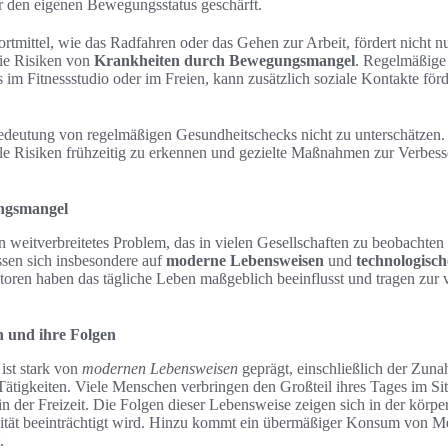
r den eigenen Bewegungsstatus geschärft.
rtmittel, wie das Radfahren oder das Gehen zur Arbeit, fördert nicht n
die Risiken von
Krankheiten durch Bewegungsmangel
. Regelmäßige
 im Fitnessstudio oder im Freien, kann zusätzlich soziale Kontakte fö
Bedeutung von regelmäßigen Gesundheitschecks nicht zu unterschätzen
lle Risiken frühzeitig zu erkennen und gezielte Maßnahmen zur Verbes
ngsmangel
weitverbreitetes Problem, das in vielen Gesellschaften zu beobachten 
assen sich insbesondere auf
moderne Lebensweisen
und
technologisch
oren haben das tägliche Leben maßgeblich beeinflusst und tragen zur v
 und ihre Folgen
 ist stark von
modernen Lebensweisen
geprägt, einschließlich der Zun
Tätigkeiten. Viele Menschen verbringen den Großteil ihres Tages im Sitz
in der Freizeit. Die Folgen dieser Lebensweise zeigen sich in der körpe
vität beeinträchtigt wird. Hinzu kommt ein übermäßiger Konsum von Me
.