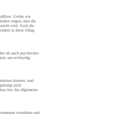
nflüsse
. Geräte wie
tudien zeigen, dass die
bracht wird. Auch die
itäten in ihren Alltag
er als auch psychischer
it, um rechtzeitig
tstehen können, sind
egünstigt auch
azu bei, das allgemeine
Symptome verstärken und