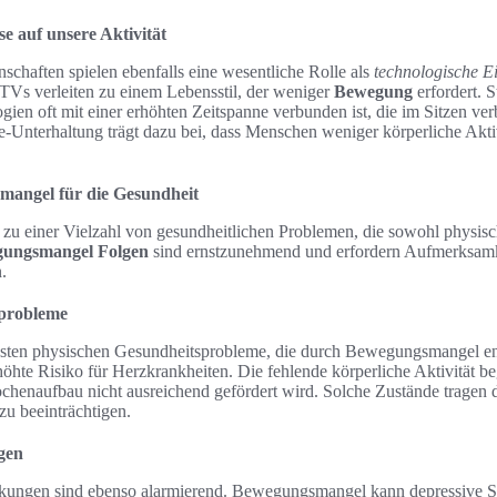
se auf unsere Aktivität
chaften spielen ebenfalls eine wesentliche Rolle als
technologische Ei
Vs verleiten zu einem Lebensstil, der weniger
Bewegung
erfordert. S
ien oft mit einer erhöhten Zeitspanne verbunden ist, die im Sitzen ver
-Unterhaltung trägt dazu bei, dass Menschen weniger körperliche Aktiv
mangel für die Gesundheit
u einer Vielzahl von gesundheitlichen Problemen, die sowohl physisch
ungsmangel Folgen
sind ernstzunehmend und erfordern Aufmerksamke
.
sprobleme
sten physischen Gesundheitsprobleme, die durch Bewegungsmangel en
rhöhte Risiko für Herzkrankheiten. Die fehlende körperliche Aktivität b
chenaufbau nicht ausreichend gefördert wird. Solche Zustände tragen d
zu beeinträchtigen.
gen
kungen sind ebenso alarmierend. Bewegungsmangel kann depressive 